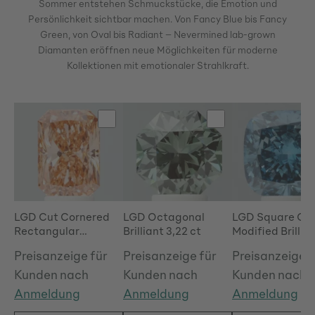
Sommer entstehen Schmuckstücke, die Emotion und
Persönlichkeit sichtbar machen.
Von Fancy Blue bis Fancy
Green, von Oval bis Radiant – Nevermined lab-grown
Diamanten eröffnen neue Möglichkeiten für moderne
Kollektionen mit emotionaler Strahlkraft.
Produktgalerie überspringen
LGD Cut Cornered
LGD Octagonal
LGD Square Cu
Rectangular
Brilliant 3,22 ct
Modified Brillia
Modified Brilliant
4,81 ct
Preisanzeige für
Preisanzeige für
Preisanzeige f
3,50 ct
Kunden nach
Kunden nach
Kunden nach
Anmeldung
Anmeldung
Anmeldung