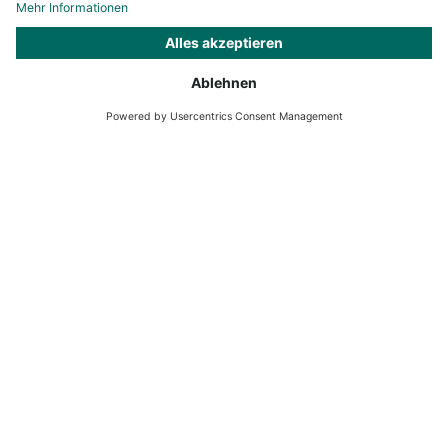
breitem Fachwissen und einem Gespür für die bedeutendsten
Trends der Saison helfen wir Ihnen gern bei der Auswahl der
richtigen lab-grown Diamanten für Ihre Kollektionen.
Unser Vertriebsteam
Sie sind hier
Summer Jewellery
Service