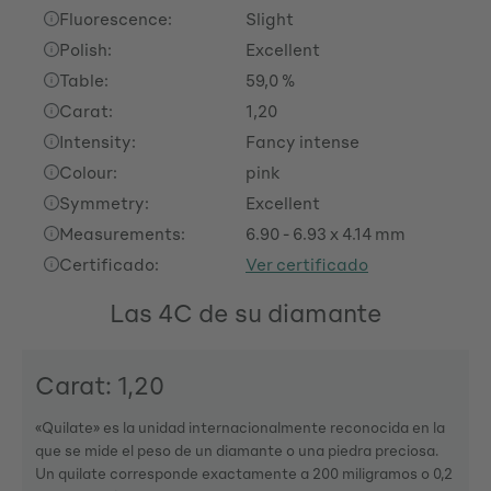
Fluorescence:
Slight
Polish:
Excellent
Table:
59,0 %
Carat:
1,20
Intensity:
Fancy intense
Colour:
pink
Symmetry:
Excellent
Measurements:
6.90 - 6.93 x 4.14 mm
Certificado:
Ver certificado
Las 4C de su diamante
Carat: 1,20
«Quilate» es la unidad internacionalmente reconocida en la
que se mide el peso de un diamante o una piedra preciosa.
Un quilate corresponde exactamente a 200 miligramos o 0,2