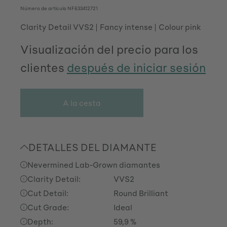
Número de artículo
NF633412721
Clarity Detail VVS2
Fancy intense
Colour pink
Visualización del precio para los
clientes
después de iniciar sesión
A la cesta
DETALLES DEL DIAMANTE
Nevermined Lab-Grown diamantes
Clarity Detail:
VVS2
Cut Detail:
Round Brilliant
Cut Grade:
Ideal
Depth:
59,9 %