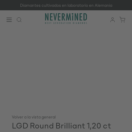
Diamantes cultivados en laboratorio en Alemania
Saltar al contenido principal
Volver a la vista general
LGD Round Brilliant 1,20 ct