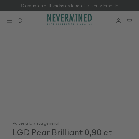
Diamantes cultivados en laboratorio en Alemania
Saltar al contenido principal
Volver a la vista general
LGD Pear Brilliant 0,90 ct