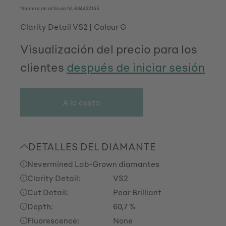
Número de artículo
NL634432155
Clarity Detail VS2
Colour G
Visualización del precio para los
clientes
después de iniciar sesión
A la cesta
DETALLES DEL DIAMANTE
Nevermined Lab-Grown diamantes
Clarity Detail:
VS2
Cut Detail:
Pear Brilliant
Depth:
60,7 %
Fluorescence:
None