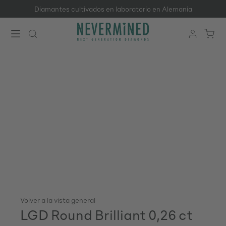
Diamantes cultivados en laboratorio en Alemania
Saltar al contenido principal
Volver a la vista general
LGD Round Brilliant 0,26 ct