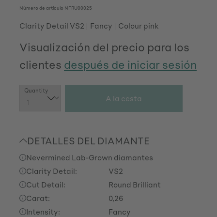
Número de artículo
NFRU00025
Clarity Detail VS2
Fancy
Colour pink
Visualización del precio para los
clientes
después de iniciar sesión
Cantidad del producto: introduce la cant
Quantity
A la cesta
DETALLES DEL DIAMANTE
Nevermined Lab-Grown diamantes
Clarity Detail:
VS2
Cut Detail:
Round Brilliant
Carat:
0,26
Intensity:
Fancy