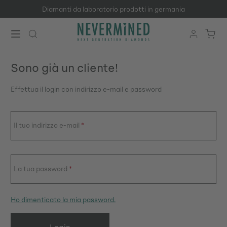
Diamanti da laboratorio prodotti in germania
Passa al contenuto principale
Accedi o crea un account
Sono già un cliente!
Effettua il login con indirizzo e-mail e password
Il tuo indirizzo e-mail
*
La tua password
*
Ho dimenticato la mia password.
Login