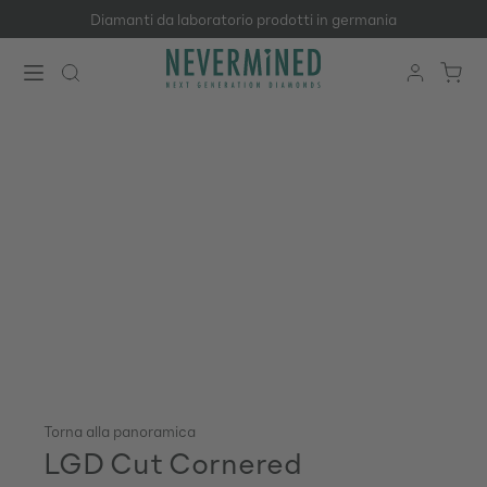
Diamanti da laboratorio prodotti in germania
Passa al contenuto principale
Torna alla panoramica
LGD Cut Cornered