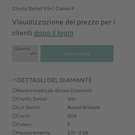
Clarity Detail VS+
Colour F
Visualizzazione del prezzo per i
clienti
dopo il login
Quantità del prodotto: inserisci la quantit
Quantity
Nel carrello
DETTAGLI DEL DIAMANTE
Nevermined Lab-Grown Diamanti
Clarity Detail:
VS+
Cut Detail:
Round Brilliant
Carat:
0,04
Colour:
F
Measurements:
2.11 - 2.29