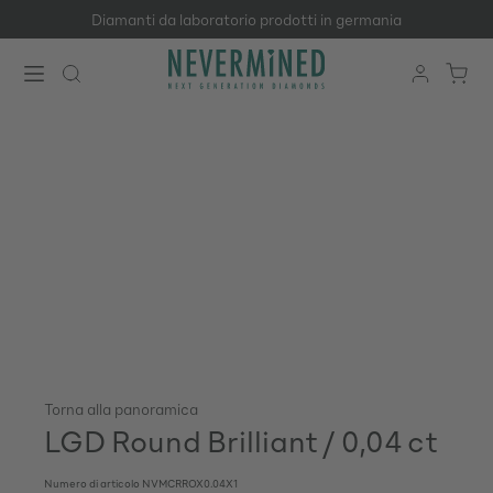
Diamanti da laboratorio prodotti in germania
Passa al contenuto principale
Torna alla panoramica
LGD Round Brilliant / 0,04 ct
Numero di articolo
NVMCRROX0.04X1