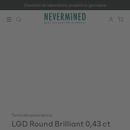
Diamanti da laboratorio prodotti in germania
Passa al contenuto principale
Torna alla panoramica
LGD Round Brilliant 0,43 ct