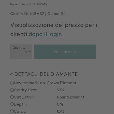
Numero di articolo
NLRU10029
Clarity Detail VS2
Colour G
Visualizzazione del prezzo per i
clienti
dopo il login
Quantità del prodotto: inserisci la quantit
Quantity
Nel carrello
DETTAGLI DEL DIAMANTE
Nevermined Lab-Grown Diamanti
Clarity Detail:
VS2
Cut Detail:
Round Brilliant
Depth:
0 %
Carat:
0,43