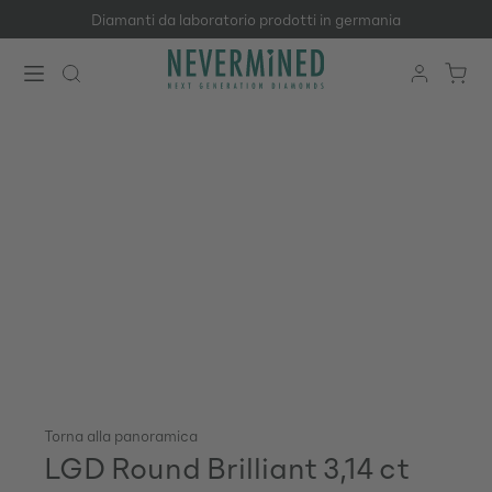
Diamanti da laboratorio prodotti in germania
Passa al contenuto principale
Torna alla panoramica
LGD Round Brilliant 3,14 ct