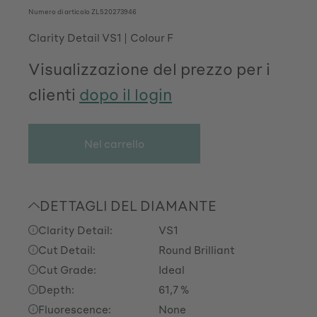
Numero di articolo
ZL520273946
Clarity Detail VS1
Colour F
Visualizzazione del prezzo per i
clienti
dopo il login
Nel carrello
DETTAGLI DEL DIAMANTE
Clarity Detail:
VS1
Cut Detail:
Round Brilliant
Cut Grade:
Ideal
Depth:
61,7 %
Fluorescence:
None