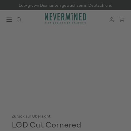
Lab-grown Diamanten gewachsen in Deutschland
Zum Hauptinhalt springen
Zurück zur Übersicht
LGD Cut Cornered