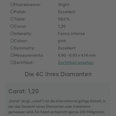
Fluorescence:
Slight
Polish:
Excellent
Table:
59,0 %
Carat:
1,20
Intensity:
Fancy intense
Colour:
pink
Symmetry:
Excellent
Measurements:
6.90 - 6.93 x 4.14 mm
Zertifikat:
Zertifikat ansehen
Die 4C Ihres Diamanten
Carat: 1,20
„Karat“ (engl. „carat“) ist die international gültige Einheit, in
der das Gewicht eines Diamanten oder Edelsteins
gemessen wird. Ein Karat entspricht genau 200 Milligramm