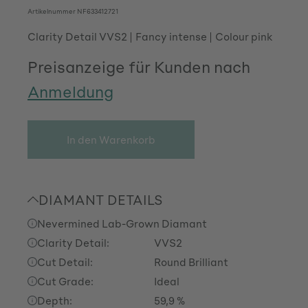
Artikelnummer
NF633412721
Clarity Detail VVS2
Fancy intense
Colour pink
Preisanzeige für Kunden nach
Anmeldung
In den Warenkorb
DIAMANT DETAILS
Nevermined Lab-Grown Diamant
Clarity Detail:
VVS2
Cut Detail:
Round Brilliant
Cut Grade:
Ideal
Depth:
59,9 %