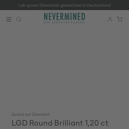
Lab-grown Diamanten gewachsen in Deutschland
Zum Hauptinhalt springen
Zurück zur Übersicht
LGD Round Brilliant 1,20 ct