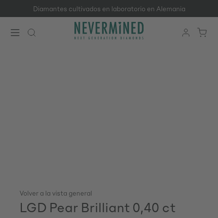
Diamantes cultivados en laboratorio en Alemania
Saltar al contenido principal
Volver a la vista general
LGD Pear Brilliant 0,40 ct