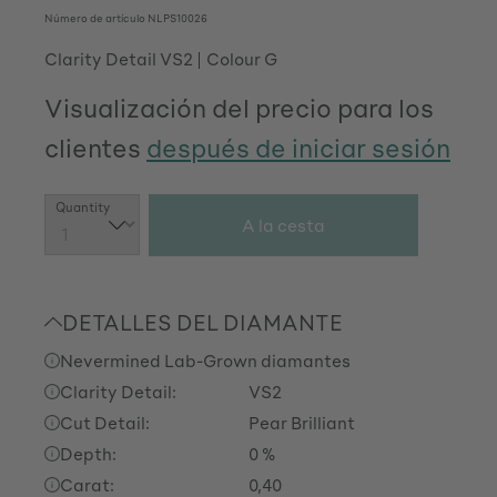
Número de artículo
NLPS10026
Clarity Detail VS2
Colour G
Visualización del precio para los
clientes
después de iniciar sesión
Cantidad del producto: introduce la cant
Quantity
A la cesta
DETALLES DEL DIAMANTE
Nevermined Lab-Grown diamantes
Clarity Detail:
VS2
Cut Detail:
Pear Brilliant
Depth:
0 %
Carat:
0,40