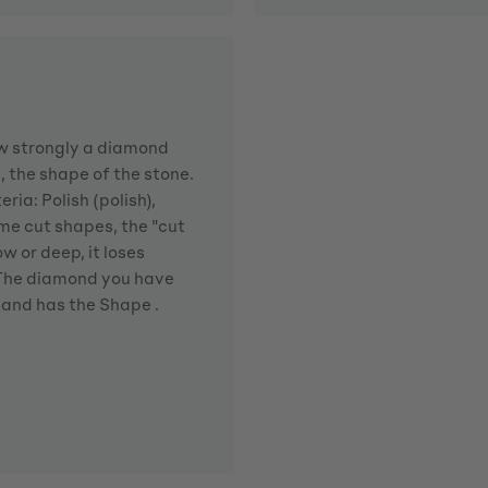
how strongly a diamond
d, the shape of the stone.
ria: Polish (polish),
me cut shapes, the "cut
w or deep, it loses
. The diamond you have
 and has the Shape .