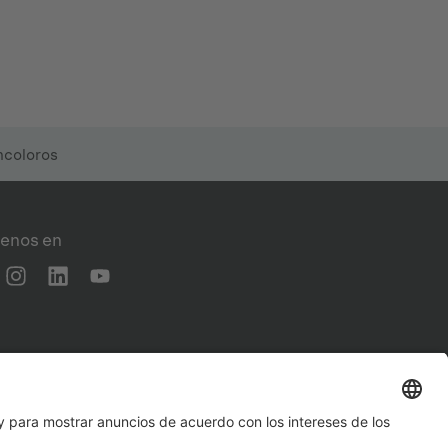
ncoloros
enos en