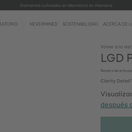
Diamantes cultivados en laboratorio en Alemania
RATORIO
NEVERMINED
SOSTENIBILIDAD
ACERCA DE 
Volver a la vis
LGD Pe
Número de artícul
Clarity Detail
Visualizac
después d