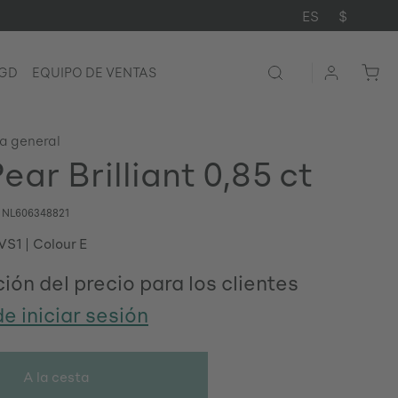
ES
$
LGD
EQUIPO DE VENTAS
ta general
ar Brilliant 0,85 ct
o
NL606348821
 VS1
Colour E
ión del precio para los clientes
e iniciar sesión
A la cesta