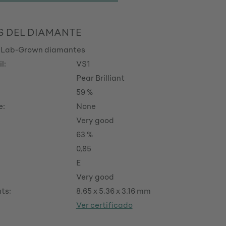
S DEL DIAMANTE
 Lab-Grown diamantes
l:
VS1
Pear Brilliant
59 %
e:
None
Very good
63 %
0,85
E
Very good
ts:
8.65 x 5.36 x 3.16 mm
Ver certificado