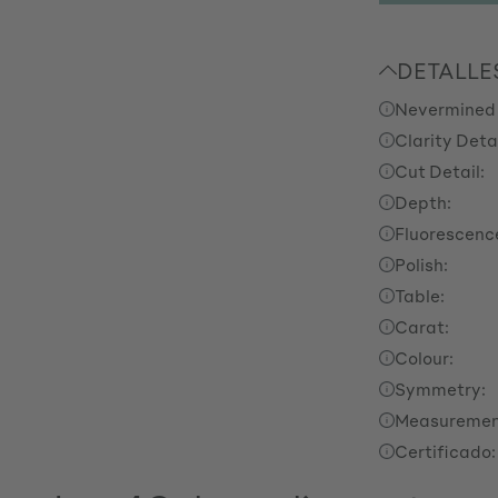
DETALLE
Nevermined
Clarity Detai
Cut Detail:
Depth:
Fluorescenc
Polish:
Table:
Carat:
Colour:
Symmetry:
Measuremen
Certificado: