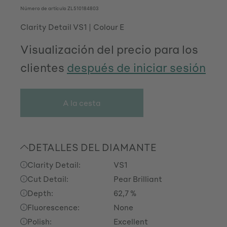
Número de artículo
ZL510184803
Clarity Detail VS1
Colour E
Visualización del precio para los
clientes
después de iniciar sesión
A la cesta
DETALLES DEL DIAMANTE
Clarity Detail:
VS1
Cut Detail:
Pear Brilliant
Depth:
62,7 %
Fluorescence:
None
Polish:
Excellent