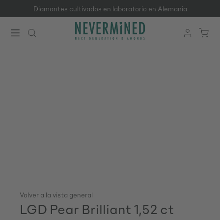
Diamantes cultivados en laboratorio en Alemania
Saltar al contenido principal
Volver a la vista general
LGD Pear Brilliant 1,52 ct