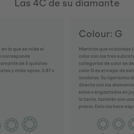
Las 4C de su diamante
Colour: G
en la que se mide el
Mientras que «colorless (
te corresponde
color con las tres subcat
iamante de 5 quilates
categorías de color se de
lates y mide aprox. 5.87 x
color G es el mejor de es
incoloros. Su ligerísima 
directa con los diamantes
solos o engastados en jo
lo tanto, también son un
precio. Esto los hace es