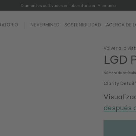
Diamantes cultivados en laboratorio en Alemania
RATORIO
NEVERMINED
SOSTENIBILIDAD
ACERCA DE 
Volver a la vis
LGD P
Número de artícul
Clarity Detail
Visualizac
después d