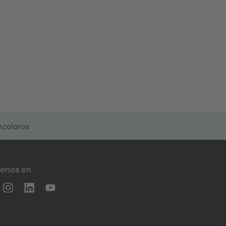
ncoloros
enos en