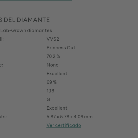
S DEL DIAMANTE
 Lab-Grown diamantes
l:
VVS2
Princess Cut
70,2 %
e:
None
Excellent
69 %
1,18
G
Excellent
ts:
5.87 x 5.78 x 4.06 mm
Ver certificado