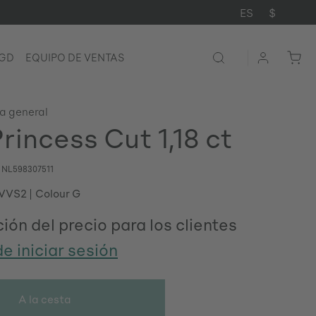
ES
$
LGD
EQUIPO DE VENTAS
ta general
rincess Cut 1,18 ct
o
NL598307511
 VVS2
Colour G
ión del precio para los clientes
e iniciar sesión
A la cesta