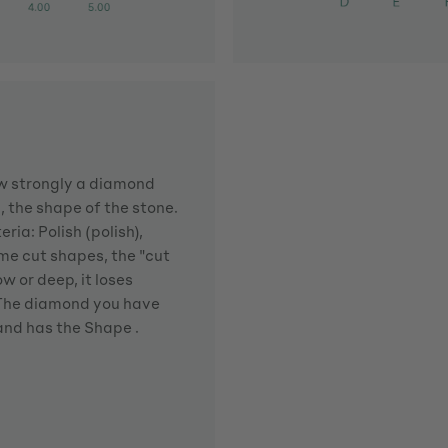
how strongly a diamond
d, the shape of the stone.
ria: Polish (polish),
me cut shapes, the "cut
w or deep, it loses
. The diamond you have
 and has the Shape .