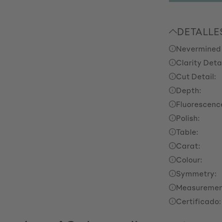
DETALLE
Nevermined
Clarity Detai
Cut Detail:
Depth:
Fluorescenc
Polish:
Table:
Carat:
Colour:
Symmetry:
Measuremen
Certificado: