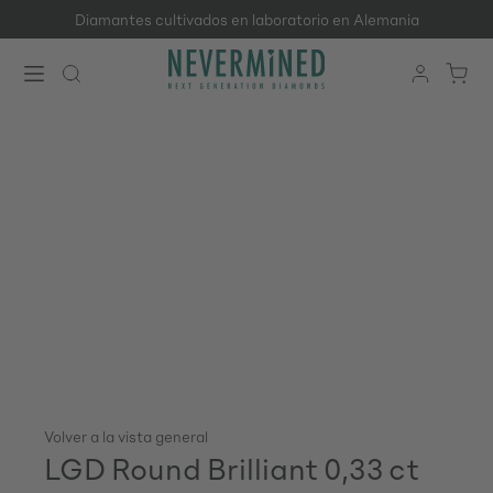
Diamantes cultivados en laboratorio en Alemania
Saltar al contenido principal
Volver a la vista general
LGD Round Brilliant 0,33 ct