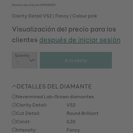
Número de artículo
NFRU00031
Clarity Detail VS2
Fancy
Colour pink
Visualización del precio para los
clientes
después de iniciar sesión
Cantidad del producto: introduce la cant
Quantity
A la cesta
DETALLES DEL DIAMANTE
Nevermined Lab-Grown diamantes
Clarity Detail:
VS2
Cut Detail:
Round Brilliant
Carat:
0,33
Intensity:
Fancy