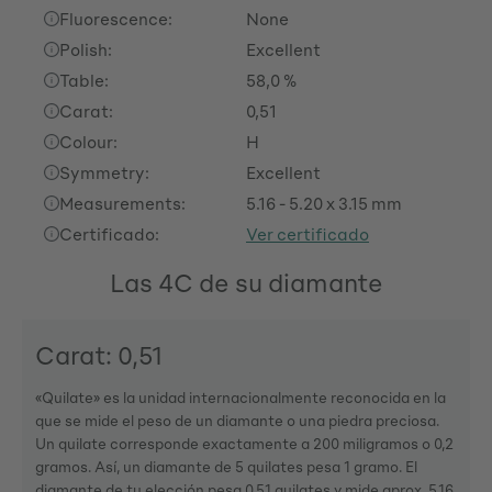
Fluorescence:
None
Polish:
Excellent
Table:
58,0 %
Carat:
0,51
Colour:
H
Symmetry:
Excellent
Measurements:
5.16 - 5.20 x 3.15 mm
Certificado:
Ver certificado
Las 4C de su diamante
Carat: 0,51
«Quilate» es la unidad internacionalmente reconocida en la
que se mide el peso de un diamante o una piedra preciosa.
Un quilate corresponde exactamente a 200 miligramos o 0,2
gramos. Así, un diamante de 5 quilates pesa 1 gramo. El
diamante de tu elección pesa 0,51 quilates y mide aprox. 5.16