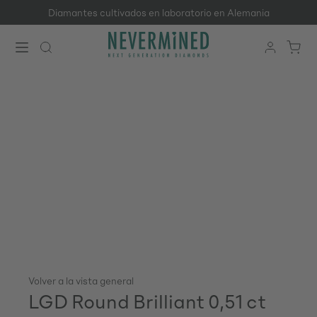
Diamantes cultivados en laboratorio en Alemania
Saltar al contenido principal
Volver a la vista general
LGD Round Brilliant 0,51 ct