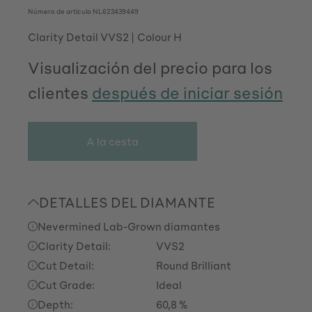
Número de artículo
NL623439449
Clarity Detail VVS2
Colour H
Visualización del precio para los
clientes
después de iniciar sesión
A la cesta
DETALLES DEL DIAMANTE
Nevermined Lab-Grown diamantes
Clarity Detail:
VVS2
Cut Detail:
Round Brilliant
Cut Grade:
Ideal
Depth:
60,8 %