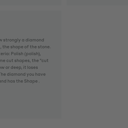
how strongly a diamond
d, the shape of the stone.
ria: Polish (polish),
me cut shapes, the "cut
w or deep, it loses
. The diamond you have
 and has the Shape .