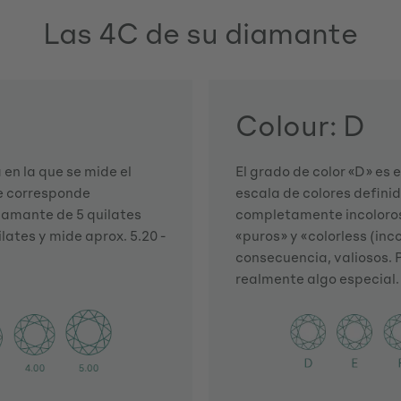
Las 4C de su diamante
Colour: D
en la que se mide el
El grado de color «D» es 
te corresponde
escala de colores defini
iamante de 5 quilates
completamente incoloros 
lates y mide aprox. 5.20 -
«puros» y «colorless (inc
consecuencia, valiosos. 
realmente algo especial.