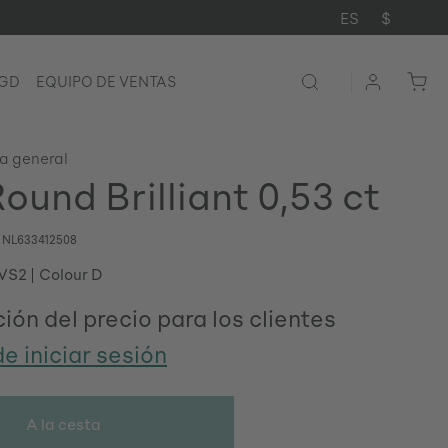
ES
$
LGD
EQUIPO DE VENTAS
ta general
ound Brilliant 0,53 ct
o
NL633412508
 VS2
Colour D
ión del precio para los clientes
e iniciar sesión
A la cesta