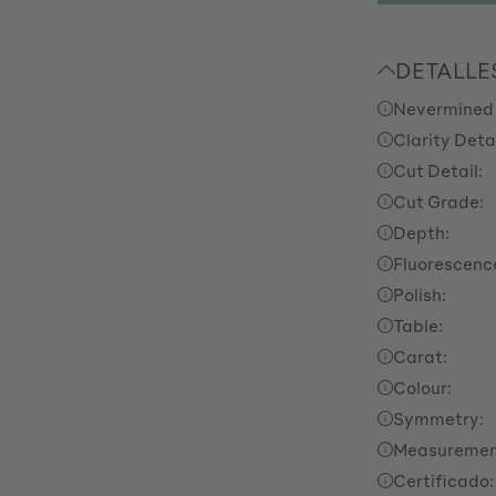
DETALLE
Nevermined
Clarity Detai
Cut Detail:
Cut Grade:
Depth:
Fluorescenc
Polish:
Table:
Carat:
Colour:
Symmetry:
Measuremen
Certificado: