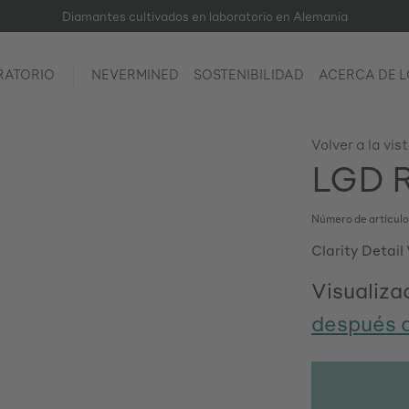
Diamantes cultivados en laboratorio en Alemania
RATORIO
NEVERMINED
SOSTENIBILIDAD
ACERCA DE 
Volver a la vis
LGD R
Número de artícul
Clarity Detail
Visualizac
después d