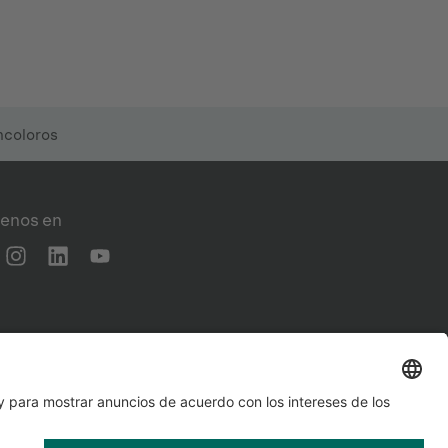
ncoloros
enos en