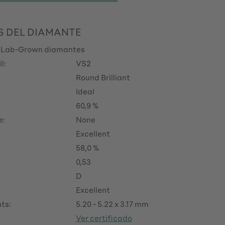
S DEL DIAMANTE
 Lab-Grown diamantes
l:
VS2
Round Brilliant
Ideal
60,9 %
e:
None
Excellent
58,0 %
0,53
D
Excellent
ts:
5.20 - 5.22 x 3.17 mm
Ver certificado