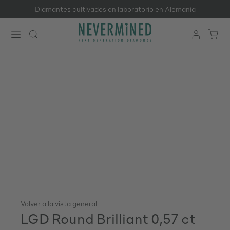
Diamantes cultivados en laboratorio en Alemania
Saltar al contenido principal
Volver a la vista general
LGD Round Brilliant 0,57 ct