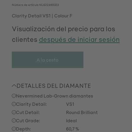
Número de artículo
NL622488323
Clarity Detail VS1
Colour F
Visualización del precio para los
clientes
después de iniciar sesión
A la cesta
DETALLES DEL DIAMANTE
Nevermined Lab-Grown diamantes
Clarity Detail:
VS1
Cut Detail:
Round Brilliant
Cut Grade:
Ideal
Depth:
60,7 %