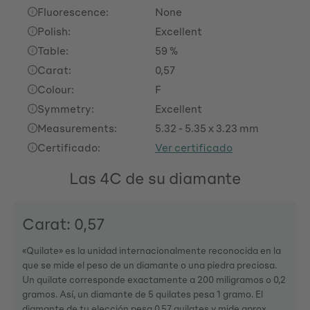
Fluorescence:
None
Polish:
Excellent
Table:
59 %
Carat:
0,57
Colour:
F
Symmetry:
Excellent
Measurements:
5.32 - 5.35 x 3.23 mm
Certificado:
Ver certificado
Las 4C de su diamante
Carat: 0,57
«Quilate» es la unidad internacionalmente reconocida en la
que se mide el peso de un diamante o una piedra preciosa.
Un quilate corresponde exactamente a 200 miligramos o 0,2
gramos. Así, un diamante de 5 quilates pesa 1 gramo. El
diamante de tu elección pesa 0,57 quilates y mide aprox.