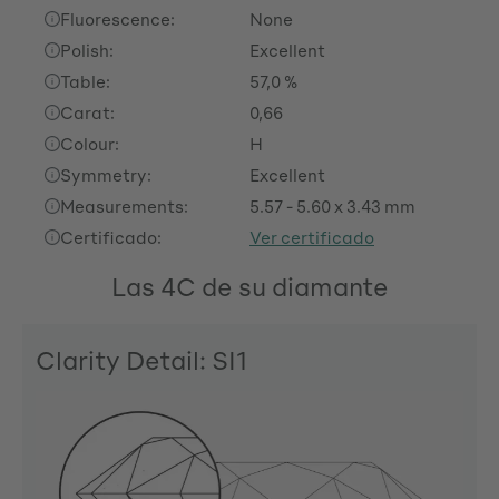
Fluorescence:
None
Polish:
Excellent
Table:
57,0 %
Carat:
0,66
Colour:
H
Symmetry:
Excellent
Measurements:
5.57 - 5.60 x 3.43 mm
Certificado:
Ver certificado
Las 4C de su diamante
Clarity Detail: SI1