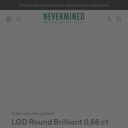
Diamantes cultivados en laboratorio en Alemania
Saltar al contenido principal
Volver a la vista general
LGD Round Brilliant 0,66 ct