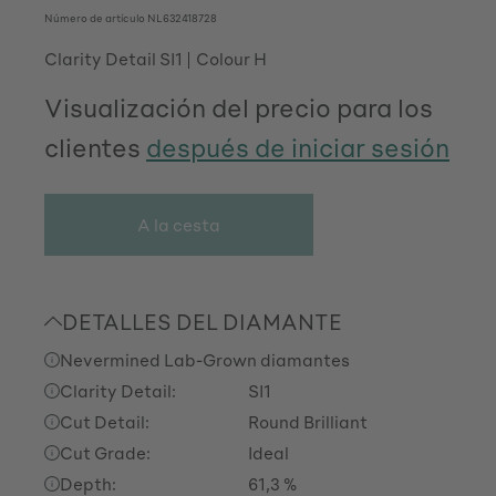
Número de artículo
NL632418728
Clarity Detail SI1
Colour H
Visualización del precio para los
clientes
después de iniciar sesión
A la cesta
DETALLES DEL DIAMANTE
Nevermined Lab-Grown diamantes
Clarity Detail:
SI1
Cut Detail:
Round Brilliant
Cut Grade:
Ideal
Depth:
61,3 %