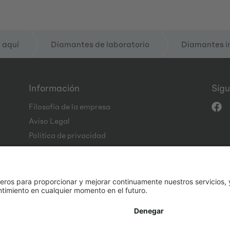
 aquí
Diamantes de laboratorio
Diamantes i
Información
Sígu
Filosofía de la empresa
Aviso Legal
Política de privacidad
CGC
Code of Conduct
* Por defecto, todos los precios se muestran sin IVA.