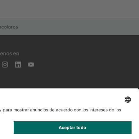
ncoloros
enos en