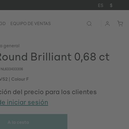
ES
$
LGD
EQUIPO DE VENTAS
ta general
ound Brilliant 0,68 ct
o
NL633433306
 VS2
Colour F
ión del precio para los clientes
e iniciar sesión
A la cesta