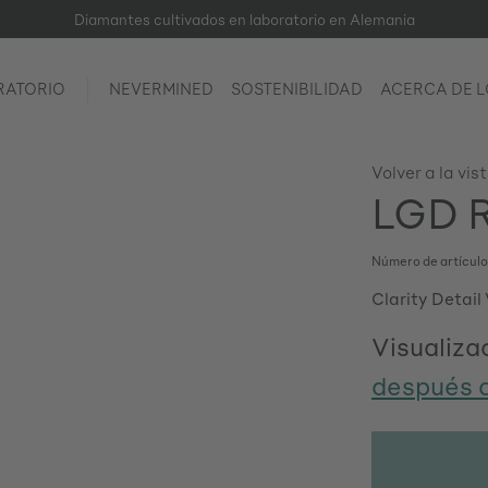
Diamantes cultivados en laboratorio en Alemania
RATORIO
NEVERMINED
SOSTENIBILIDAD
ACERCA DE 
Volver a la vis
LGD R
Número de artícul
Clarity Detail
Visualizac
después d