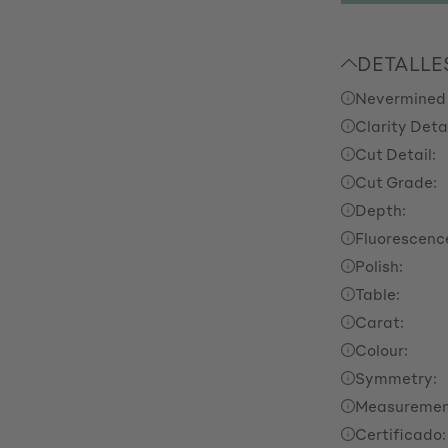
DETALLE
Nevermined
Clarity Detai
Cut Detail:
Cut Grade:
Depth:
Fluorescenc
Polish:
Table:
Carat:
Colour:
Symmetry:
Measuremen
Certificado: