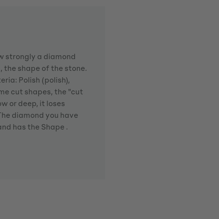
how strongly a diamond
d, the shape of the stone.
ria: Polish (polish),
me cut shapes, the "cut
w or deep, it loses
. The diamond you have
 and has the Shape .