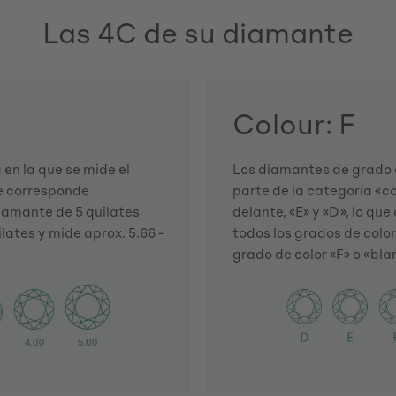
Las 4C de su diamante
Colour: F
en la que se mide el
Los diamantes de grado d
te corresponde
parte de la categoría «co
iamante de 5 quilates
delante, «E» y «D», lo qu
lates y mide aprox. 5.66 -
todos los grados de color
grado de color «F» o «bla