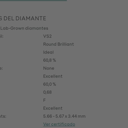
S DEL DIAMANTE
 Lab-Grown diamantes
l:
VS2
Round Brilliant
Ideal
60,8 %
e:
None
Excellent
60,0 %
0,68
F
Excellent
ts:
5.66 - 5.67 x 3.44 mm
Ver certificado