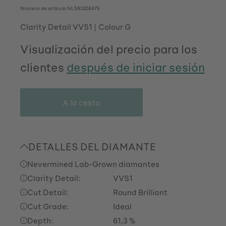
Número de artículo
NL583328475
Clarity Detail VVS1
Colour G
Visualización del precio para los
clientes
después de iniciar sesión
A la cesta
DETALLES DEL DIAMANTE
Nevermined Lab-Grown diamantes
Clarity Detail:
VVS1
Cut Detail:
Round Brilliant
Cut Grade:
Ideal
Depth:
61,3 %