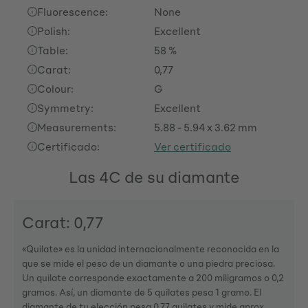
Fluorescence:
None
Polish:
Excellent
Table:
58 %
Carat:
0,77
Colour:
G
Symmetry:
Excellent
Measurements:
5.88 - 5.94 x 3.62 mm
Certificado:
Ver certificado
Las 4C de su diamante
Carat: 0,77
«Quilate» es la unidad internacionalmente reconocida en la
que se mide el peso de un diamante o una piedra preciosa.
Un quilate corresponde exactamente a 200 miligramos o 0,2
gramos. Así, un diamante de 5 quilates pesa 1 gramo. El
diamante de tu elección pesa 0,77 quilates y mide aprox.