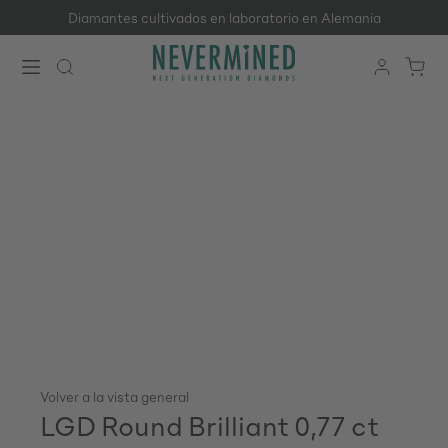
Diamantes cultivados en laboratorio en Alemania
Saltar al contenido principal
Volver a la vista general
LGD Round Brilliant 0,77 ct