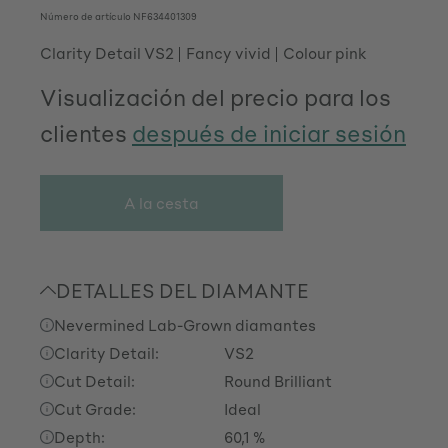
Número de artículo
NF634401309
Clarity Detail VS2
Fancy vivid
Colour pink
Visualización del precio para los
clientes
después de iniciar sesión
A la cesta
DETALLES DEL DIAMANTE
Nevermined Lab-Grown diamantes
Clarity Detail:
VS2
Cut Detail:
Round Brilliant
Cut Grade:
Ideal
Depth:
60,1 %