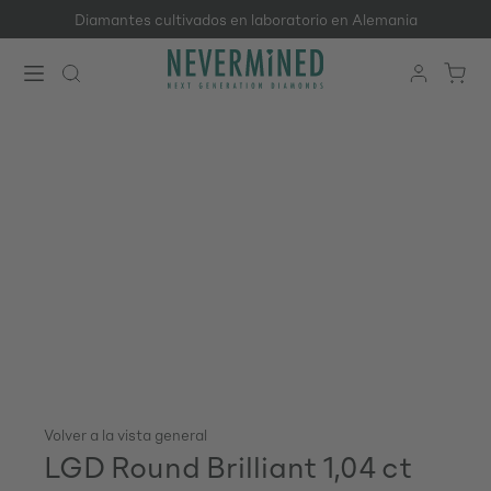
Diamantes cultivados en laboratorio en Alemania
Saltar al contenido principal
Volver a la vista general
LGD Round Brilliant 1,04 ct