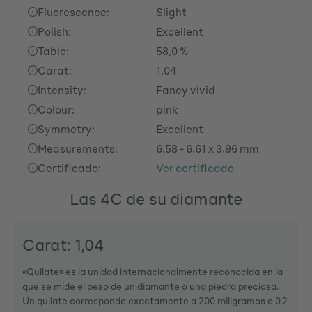
Fluorescence:
Slight
Polish:
Excellent
Table:
58,0 %
Carat:
1,04
Intensity:
Fancy vivid
Colour:
pink
Symmetry:
Excellent
Measurements:
6.58 - 6.61 x 3.96 mm
Certificado:
Ver certificado
Las 4C de su diamante
Carat: 1,04
«Quilate» es la unidad internacionalmente reconocida en la
que se mide el peso de un diamante o una piedra preciosa.
Un quilate corresponde exactamente a 200 miligramos o 0,2