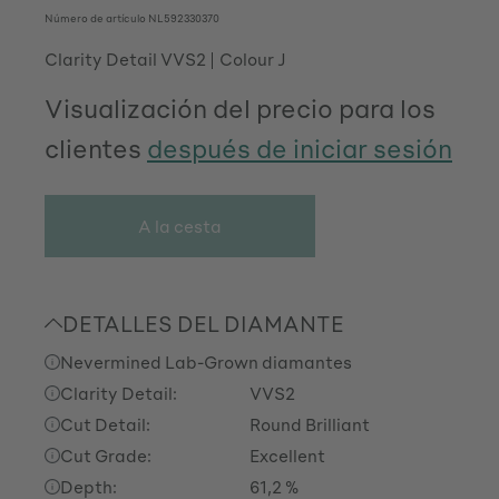
Número de artículo
NL592330370
Clarity Detail VVS2
Colour J
Visualización del precio para los
clientes
después de iniciar sesión
A la cesta
DETALLES DEL DIAMANTE
Nevermined Lab-Grown diamantes
Clarity Detail:
VVS2
Cut Detail:
Round Brilliant
Cut Grade:
Excellent
Depth:
61,2 %