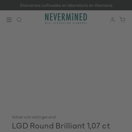
Diamantes cultivados en laboratorio en Alemania
Saltar al contenido principal
Volver a la vista general
LGD Round Brilliant 1,07 ct