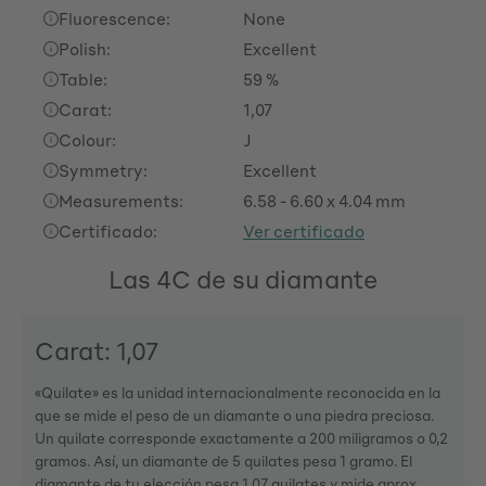
Fluorescence:
None
Polish:
Excellent
Table:
59 %
Carat:
1,07
Colour:
J
Symmetry:
Excellent
Measurements:
6.58 - 6.60 x 4.04 mm
Certificado:
Ver certificado
Las 4C de su diamante
Carat: 1,07
«Quilate» es la unidad internacionalmente reconocida en la
que se mide el peso de un diamante o una piedra preciosa.
Un quilate corresponde exactamente a 200 miligramos o 0,2
gramos. Así, un diamante de 5 quilates pesa 1 gramo. El
diamante de tu elección pesa 1,07 quilates y mide aprox.