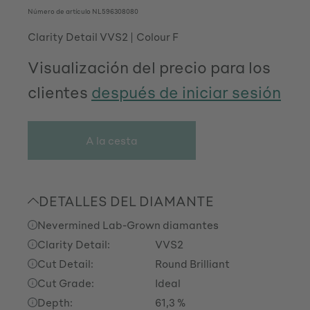
Número de artículo
NL596308080
Clarity Detail VVS2
Colour F
Visualización del precio para los
clientes
después de iniciar sesión
A la cesta
DETALLES DEL DIAMANTE
Nevermined Lab-Grown diamantes
Clarity Detail:
VVS2
Cut Detail:
Round Brilliant
Cut Grade:
Ideal
Depth:
61,3 %