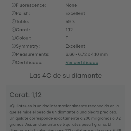
Fluorescence:
None
Polish:
Excellent
Table:
59 %
Carat:
1,12
Colour:
F
Symmetry:
Excellent
Measurements:
6.66 - 6.72 x 4.10 mm
Certificado:
Ver certificado
Las 4C de su diamante
Carat: 1,12
«Quilate» es la unidad internacionalmente reconocida en la
que se mide el peso de un diamante o una piedra preciosa.
Un quilate corresponde exactamente a 200 miligramos o 0,2
gramos. Así, un diamante de 5 quilates pesa 1 gramo. El
diamante de tu elección pesa 1,12 quilates y mide aprox. 6.66