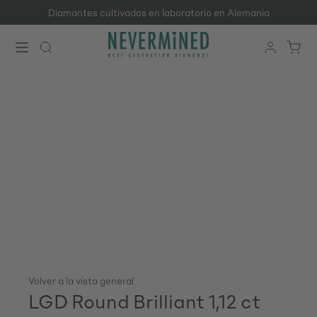
Diamantes cultivados en laboratorio en Alemania
Saltar al contenido principal
Volver a la vista general
LGD Round Brilliant 1,12 ct