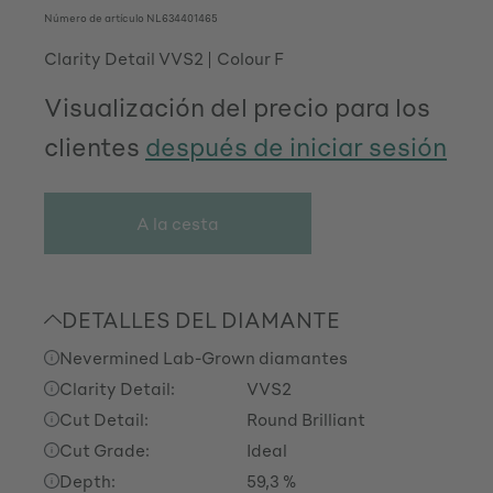
Número de artículo
NL634401465
Clarity Detail VVS2
Colour F
Visualización del precio para los
clientes
después de iniciar sesión
A la cesta
DETALLES DEL DIAMANTE
Nevermined Lab-Grown diamantes
Clarity Detail:
VVS2
Cut Detail:
Round Brilliant
Cut Grade:
Ideal
Depth:
59,3 %