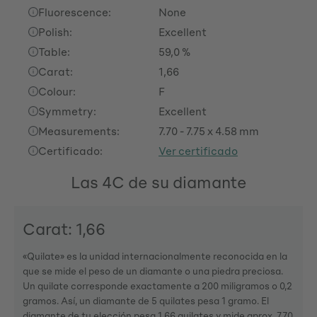
Fluorescence:
None
Polish:
Excellent
Table:
59,0 %
Carat:
1,66
Colour:
F
Symmetry:
Excellent
Measurements:
7.70 - 7.75 x 4.58 mm
Certificado:
Ver certificado
Las 4C de su diamante
Carat: 1,66
«Quilate» es la unidad internacionalmente reconocida en la
que se mide el peso de un diamante o una piedra preciosa.
Un quilate corresponde exactamente a 200 miligramos o 0,2
gramos. Así, un diamante de 5 quilates pesa 1 gramo. El
diamante de tu elección pesa 1,66 quilates y mide aprox. 7.70