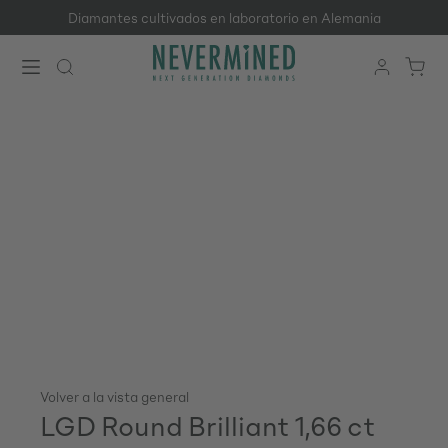
Diamantes cultivados en laboratorio en Alemania
Saltar al contenido principal
Volver a la vista general
LGD Round Brilliant 1,66 ct