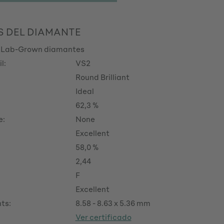
S DEL DIAMANTE
 Lab-Grown diamantes
l:
VS2
Round Brilliant
Ideal
62,3 %
e:
None
Excellent
58,0 %
2,44
F
Excellent
ts:
8.58 - 8.63 x 5.36 mm
Ver certificado