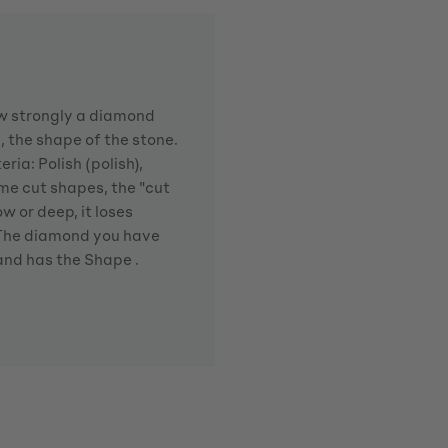
how strongly a diamond
d, the shape of the stone.
ria: Polish (polish),
me cut shapes, the "cut
w or deep, it loses
. The diamond you have
 and has the Shape .