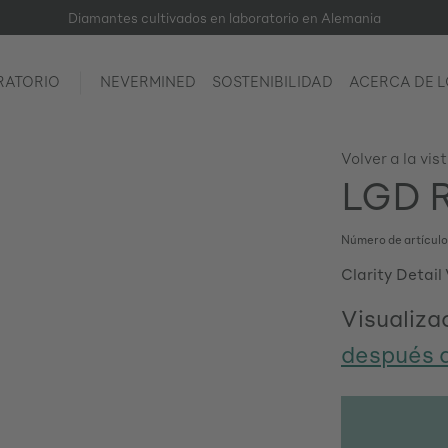
Diamantes cultivados en laboratorio en Alemania
RATORIO
NEVERMINED
SOSTENIBILIDAD
ACERCA DE 
Volver a la vis
LGD R
Número de artícul
Clarity Detail
Visualizac
después d