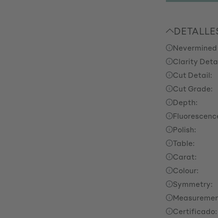
DETALLE
Nevermined
Clarity Detai
Cut Detail:
Cut Grade:
Depth:
Fluorescenc
Polish:
Table:
Carat:
Colour:
Symmetry:
Measuremen
Certificado: