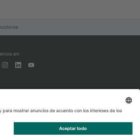
ncoloros
enos en