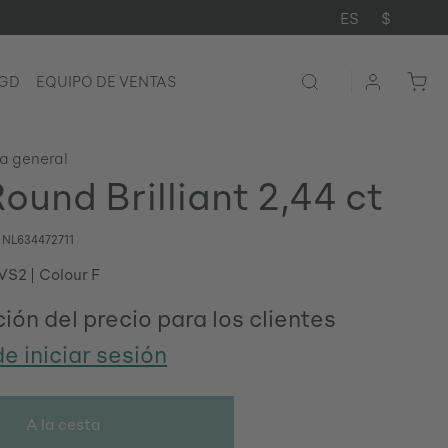
ES
$
LGD
EQUIPO DE VENTAS
ta general
ound Brilliant 2,44 ct
o
NL634472711
 VS2
Colour F
ión del precio para los clientes
e iniciar sesión
A la cesta