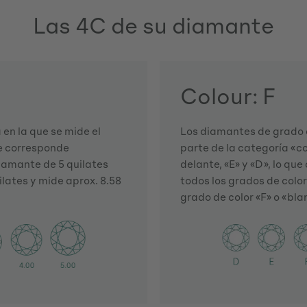
Las 4C de su diamante
Colour: F
en la que se mide el
Los diamantes de grado d
te corresponde
parte de la categoría «co
iamante de 5 quilates
delante, «E» y «D», lo qu
ilates y mide aprox. 8.58
todos los grados de color
grado de color «F» o «bla