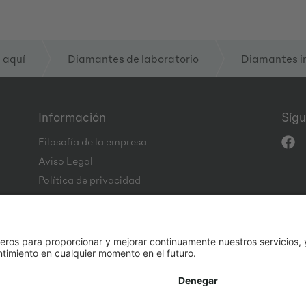
 aquí
Diamantes de laboratorio
Diamantes i
Información
Sígu
Filosofía de la empresa
Aviso Legal
Política de privacidad
CGC
Code of Conduct
* Por defecto, todos los precios se muestran sin IVA.