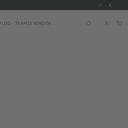
IT
€
U LGD
TEAM DI VENDITA