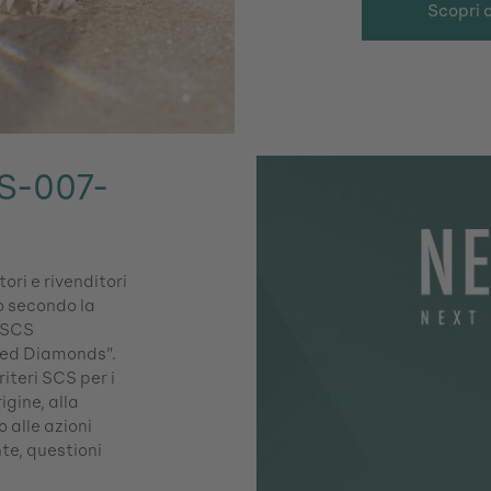
Scopri 
S-007-
ri e rivenditori
o secondo la
 “SCS
ated Diamonds”.
riteri SCS per i
igine, alla
o alle azioni
te, questioni