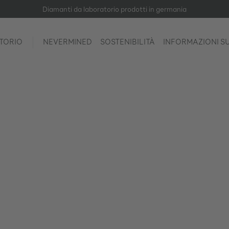
Diamanti da laboratorio prodotti in germania
TORIO
NEVERMINED
SOSTENIBILITÀ
INFORMAZIONI S