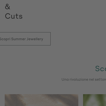
&
Cuts
Scopri Summer Jewellery
Sco
Una rivoluzione nel settore