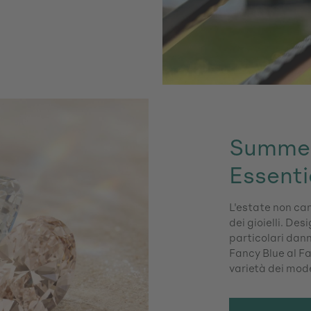
Summer
Essenti
L'estate non cam
dei gioielli. Desi
particolari danno
Fancy Blue al Fa
varietà dei mod