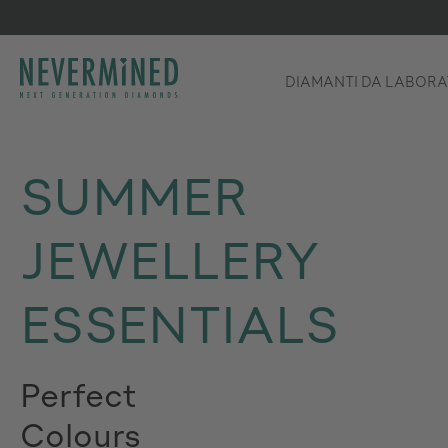
sa al contenuto principale
Salta alla ricerca
Passa alla navigazione principale
DIAMANTI DA LABORA
SUMMER
JEWELLERY
ESSENTIALS
Perfect
Colours