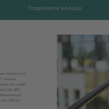
Trasparente ed equo
nen Herbst und
e“ unsere
losen wir unter
ert von 450
 Nevermined
mit 0,67 ct.