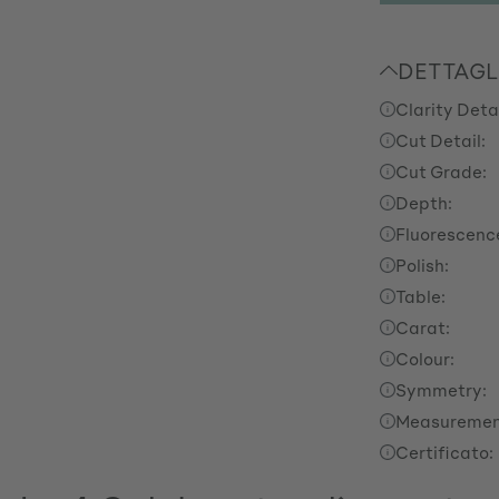
DETTAGL
Clarity Detai
Cut Detail:
Cut Grade:
Depth:
Fluorescenc
Polish:
Table:
Carat:
Colour:
Symmetry:
Measuremen
Certificato: