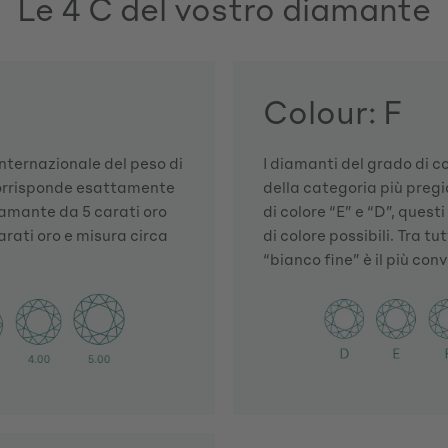
Le 4 C del vostro diamante
Colour: F
 internazionale del peso di
I diamanti del grado di c
corrisponde esattamente
della categoria più pregi
iamante da 5 carati oro
di colore “E” e “D”, questi
rati oro e misura circa
di colore possibili. Tra tu
“bianco fine” è il più con