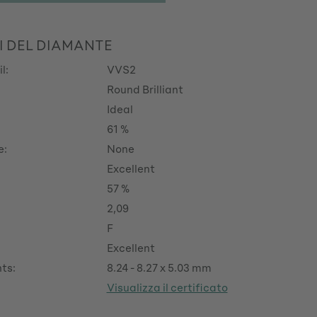
I DEL DIAMANTE
l:
VVS2
Round Brilliant
Ideal
61 %
e:
None
Excellent
57 %
2,09
F
Excellent
ts:
8.24 - 8.27 x 5.03 mm
Visualizza il certificato