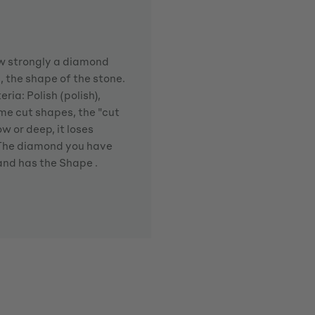
how strongly a diamond
d, the shape of the stone.
ria: Polish (polish),
me cut shapes, the "cut
w or deep, it loses
. The diamond you have
 and has the Shape .