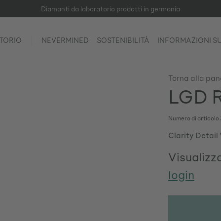
Diamanti da laboratorio prodotti in germania
TORIO
NEVERMINED
SOSTENIBILITÀ
INFORMAZIONI S
Torna alla pa
LGD R
Numero di articolo
Clarity Detail
Visualizza
login