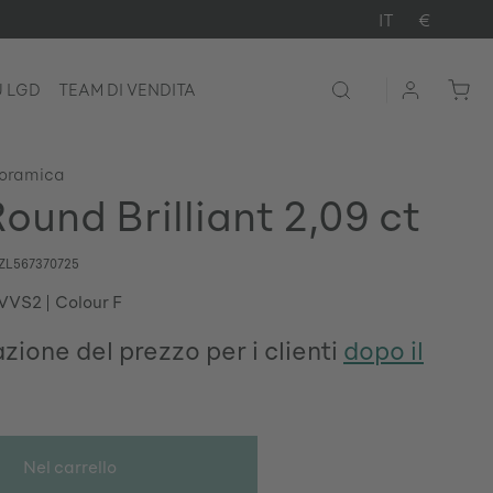
IT
€
U LGD
TEAM DI VENDITA
noramica
ound Brilliant 2,09 ct
ZL567370725
 VVS2
Colour F
zione del prezzo per i clienti
dopo il
Nel carrello