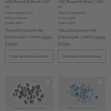
LGD Round Brilliant / 0,01
LGD Round Brilliant / 0,01
ct
ct
Fancy light
Fancy dark
Fancy intense
Fancy
Clarity Detail VS2
Clarity Detail VS2
green
orange
blue
pink
Fancy intense
Fancy light
Colour blue
Colour pink
Round
Heart
grey
Visualizzazione del
Visualizzazione del
prezzo per i clienti
dopo
prezzo per i clienti
dopo
il login
il login
Ulteriori informazioni
Ulteriori informazioni