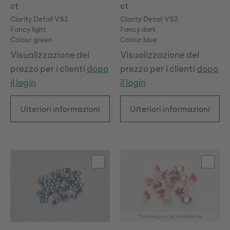
ct
ct
Clarity Detail VS2
Clarity Detail VS2
Fancy light
Fancy dark
Colour green
Colour blue
Visualizzazione del
Visualizzazione del
prezzo per i clienti
dopo
prezzo per i clienti
dopo
il login
il login
Ulteriori informazioni
Ulteriori informazioni
INTENSITY
COLOUR
CLARITY
CARAT
SHAPE