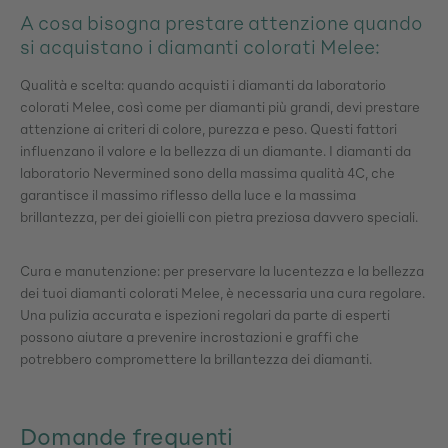
A cosa bisogna prestare attenzione quando
si acquistano i diamanti colorati Melee:
Qualità e scelta: quando acquisti i diamanti da laboratorio
colorati Melee, così come per diamanti più grandi, devi prestare
attenzione ai criteri di colore, purezza e peso. Questi fattori
influenzano il valore e la bellezza di un diamante. I diamanti da
180
180
180
180
180
Diamanti trovati
Diamanti trovati
Diamanti trovati
Diamanti trovati
Diamanti trovati
laboratorio Nevermined sono della massima qualità 4C, che
garantisce il massimo riflesso della luce e la massima
brillantezza, per dei gioielli con pietra preziosa davvero speciali.
Applica il filtro
Applica il filtro
Applica il filtro
Applica il filtro
Applica il filtro
Cura e manutenzione: per preservare la lucentezza e la bellezza
Azzeramento del filtro
Azzeramento del filtro
Azzeramento del filtro
Azzeramento del filtro
Azzeramento del filtro
dei tuoi diamanti colorati Melee, è necessaria una cura regolare.
Una pulizia accurata e ispezioni regolari da parte di esperti
possono aiutare a prevenire incrostazioni e graffi che
potrebbero compromettere la brillantezza dei diamanti.
Domande frequenti