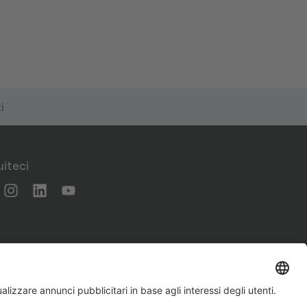
i
iteci