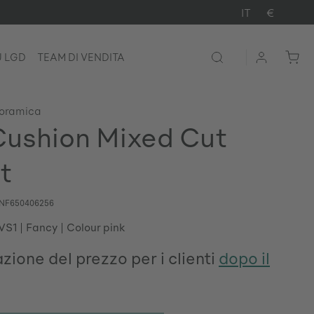
IT
€
U LGD
TEAM DI VENDITA
noramica
ushion Mixed Cut
t
NF650406256
 VS1
Fancy
Colour pink
zione del prezzo per i clienti
dopo il