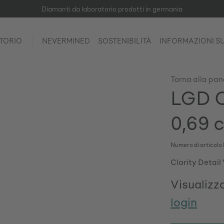
Diamanti da laboratorio prodotti in germania
TORIO
NEVERMINED
SOSTENIBILITÀ
INFORMAZIONI S
Torna alla pa
LGD C
0,69 c
Numero di articolo
Clarity Detail
Visualizza
login