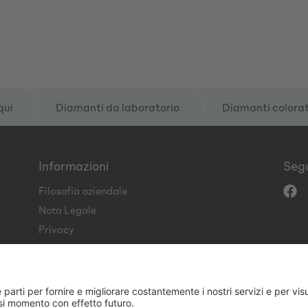
qui
Diamanti da laboratorio
Diamanti colorat
Informazioni
Segu
Filosofia aziendale
Nota Legale
Privacy
CGC
Code of Conduct