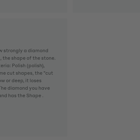
how strongly a diamond
d, the shape of the stone.
ria: Polish (polish),
me cut shapes, the "cut
w or deep, it loses
. The diamond you have
 and has the Shape .