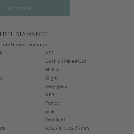
Nel carrello
I DEL DIAMANTE
 Lab-Grown Diamanti
l:
VS1
Cushion Mixed Cut
66,6 %
e:
Slight
Very good
0,69
Fancy
pink
Excellent
ts:
6.56 x 4.13 x 2.75 mm