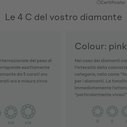
Certificato:
Le 4 C del vostro diamante
Colour: pink
 internazionale del peso di
Nel caso dei diamanti co
corrisponde esattamente
l’intensità della colorazi
iamante da 5 carati oro
categorie, nota come “fan
rati oro e misura circa
per i diamanti. La tonalit
immediatamente l’attenzi
“particolarmente vivaci” so