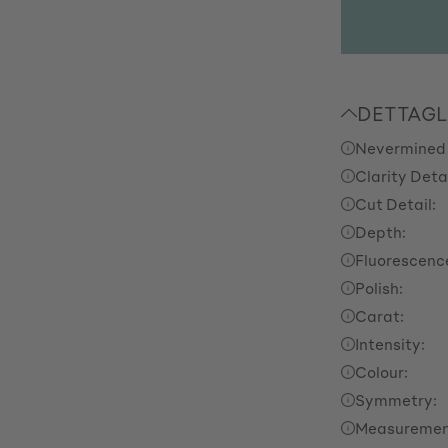
DETTAGL
Nevermined
Clarity Detai
Cut Detail:
Depth:
Fluorescenc
Polish:
Carat:
Intensity:
Colour:
Symmetry:
Measuremen