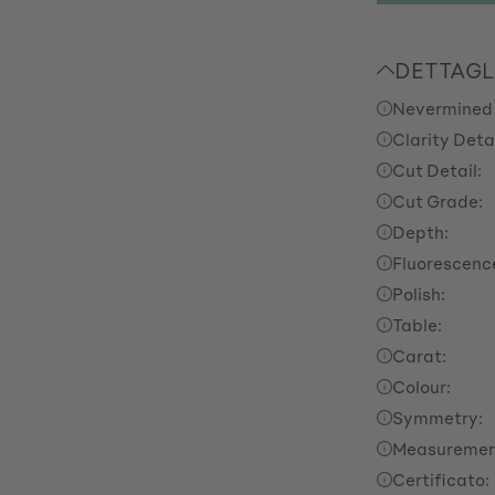
DETTAGL
Nevermined
Clarity Detai
Cut Detail:
Cut Grade:
Depth:
Fluorescenc
Polish:
Table:
Carat:
Colour:
Symmetry:
Measuremen
Certificato: