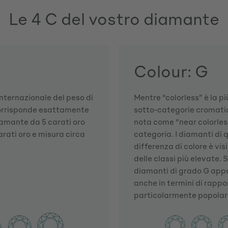
Le 4 C del vostro diamante
Colour: G
 internazionale del peso di
Mentre “colorless” è la pi
corrisponde esattamente
sotto-categorie cromatic
iamante da 5 carati oro
nota come “near colorless”.
rati oro e misura circa
categoria. I diamanti di 
differenza di colore è vis
delle classi più elevate. 
diamanti di grado G appa
anche in termini di rapp
particolarmente popolari