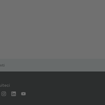
nti
iteci