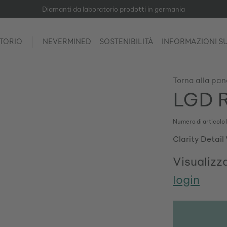
Diamanti da laboratorio prodotti in germania
TORIO
NEVERMINED
SOSTENIBILITÀ
INFORMAZIONI S
Torna alla pa
LGD R
Numero di articolo
Clarity Detail
Visualizza
login