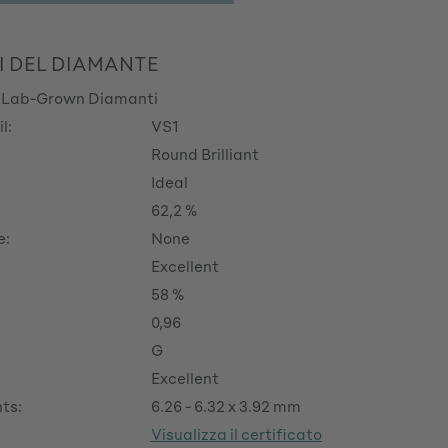
I DEL DIAMANTE
 Lab-Grown Diamanti
l:
VS1
Round Brilliant
Ideal
62,2 %
e:
None
Excellent
58 %
0,96
G
Excellent
ts:
6.26 - 6.32 x 3.92 mm
Visualizza il certificato