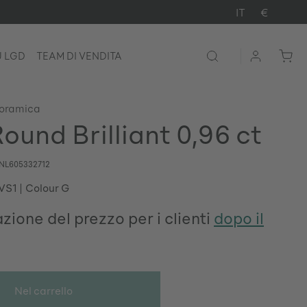
IT
€
U LGD
TEAM DI VENDITA
noramica
ound Brilliant 0,96 ct
NL605332712
 VS1
Colour G
zione del prezzo per i clienti
dopo il
Nel carrello