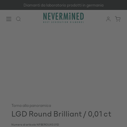
Diamanti da laboratorio prodotti in germania
Passa al contenuto principale
Torna alla panoramica
LGD Round Brilliant / 0,01 ct
Numero di articolo
NFBEROUX0.01D