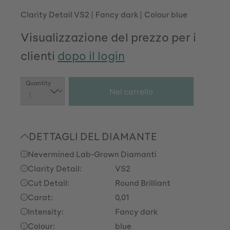
Clarity Detail VS2
Fancy dark
Colour blue
Visualizzazione del prezzo per i
clienti
dopo il login
Quantità del prodotto: inserisci la quantit
Quantity
Nel carrello
DETTAGLI DEL DIAMANTE
Nevermined Lab-Grown Diamanti
Clarity Detail:
VS2
Cut Detail:
Round Brilliant
Carat:
0,01
Intensity:
Fancy dark
Colour:
blue