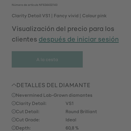
Número de artículo
NF634432143
Clarity Detail VS1
Fancy vivid
Colour pink
Visualización del precio para los
clientes
después de iniciar sesión
A la cesta
DETALLES DEL DIAMANTE
Nevermined Lab-Grown diamantes
Clarity Detail:
VS1
Cut Detail:
Round Brilliant
Cut Grade:
Ideal
Depth:
60,8 %