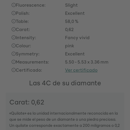
Fluorescence:
Slight
Polish:
Excellent
Table:
58,0 %
Carat:
0,62
Intensity:
Fancy vivid
Colour:
pink
Symmetry:
Excellent
Measurements:
5.50 - 5.53 x 3.36 mm
Certificado:
Ver certificado
Las 4C de su diamante
Carat: 0,62
«Quilate» es la unidad internacionalmente reconocida en la
que se mide el peso de un diamante o una piedra preciosa.
Un quilate corresponde exactamente a 200 miligramos o 0,2