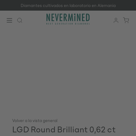
Diamantes cultivados en laboratorio en Alemania
Saltar al contenido principal
Volver a la vista general
LGD Round Brilliant 0,62 ct