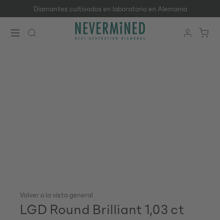
Diamantes cultivados en laboratorio en Alemania
Saltar al contenido principal
Volver a la vista general
LGD Round Brilliant 1,03 ct