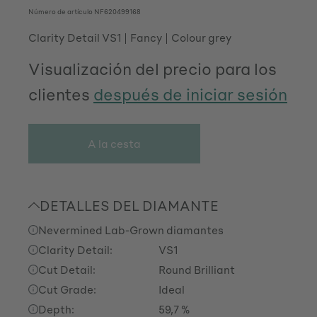
Número de artículo
NF620499168
Clarity Detail VS1
Fancy
Colour grey
Visualización del precio para los
clientes
después de iniciar sesión
A la cesta
DETALLES DEL DIAMANTE
Nevermined Lab-Grown diamantes
Clarity Detail:
VS1
Cut Detail:
Round Brilliant
Cut Grade:
Ideal
Depth:
59,7 %