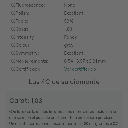
Fluorescence:
None
Polish:
Excellent
Table:
59 %
Carat:
1,03
Intensity:
Fancy
Colour:
grey
Symmetry:
Excellent
Measurements:
6.54 - 6.57 x 3.91 mm
Certificado:
Ver certificado
Las 4C de su diamante
Carat: 1,03
«Quilate» es la unidad internacionalmente reconocida en la
que se mide el peso de un diamante o una piedra preciosa.
Un quilate corresponde exactamente a 200 miligramos o 0,2