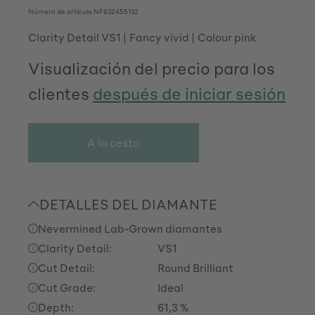
Número de artículo
NF632455132
Clarity Detail VS1
Fancy vivid
Colour pink
Visualización del precio para los
clientes
después de iniciar sesión
A la cesta
DETALLES DEL DIAMANTE
Nevermined Lab-Grown diamantes
Clarity Detail:
VS1
Cut Detail:
Round Brilliant
Cut Grade:
Ideal
Depth:
61,3 %