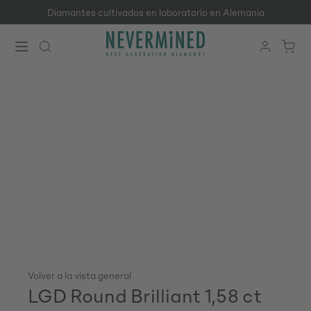
Diamantes cultivados en laboratorio en Alemania
Saltar al contenido principal
Volver a la vista general
LGD Round Brilliant 1,58 ct