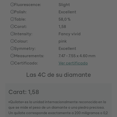
Fluorescence:
Slight
Polish:
Excellent
Table:
58,0 %
Carat:
1,58
Intensity:
Fancy vivid
Colour:
pink
Symmetry:
Excellent
Measurements:
7.47 - 7.55 x 4.60 mm
Certificado:
Ver certificado
Las 4C de su diamante
Carat: 1,58
«Quilate» es la unidad internacionalmente reconocida en la
que se mide el peso de un diamante o una piedra preciosa.
Un quilate corresponde exactamente a 200 miligramos o 0,2