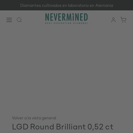
Diamantes cultivados en laboratorio en Alemania
Saltar al contenido principal
Volver a la vista general
LGD Round Brilliant 0,52 ct