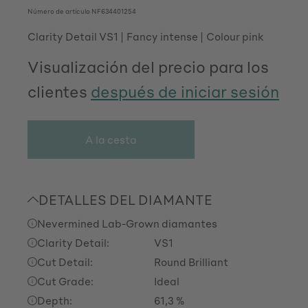
Número de artículo
NF634401254
Clarity Detail VS1
Fancy intense
Colour pink
Visualización del precio para los
clientes
después de iniciar sesión
A la cesta
DETALLES DEL DIAMANTE
Nevermined Lab-Grown diamantes
Clarity Detail:
VS1
Cut Detail:
Round Brilliant
Cut Grade:
Ideal
Depth:
61,3 %