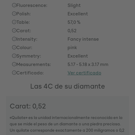
Fluorescence:
Slight
Polish:
Excellent
Table:
57,0 %
Carat:
0,52
Intensity:
Fancy intense
Colour:
pink
Symmetry:
Excellent
Measurements:
5.17 - 5.18 x 3.17 mm
Certificado:
Ver certificado
Las 4C de su diamante
Carat: 0,52
«Quilate» es la unidad internacionalmente reconocida en la
que se mide el peso de un diamante o una piedra preciosa.
Un quilate corresponde exactamente a 200 miligramos o 0,2