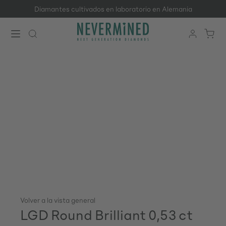
Diamantes cultivados en laboratorio en Alemania
Saltar al contenido principal
Volver a la vista general
LGD Round Brilliant 0,53 ct