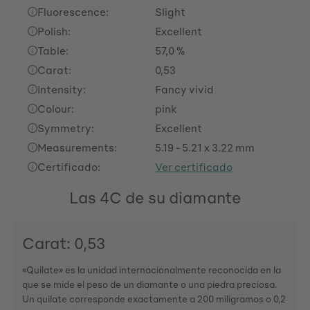
Fluorescence:
Slight
Polish:
Excellent
Table:
57,0 %
Carat:
0,53
Intensity:
Fancy vivid
Colour:
pink
Symmetry:
Excellent
Measurements:
5.19 - 5.21 x 3.22 mm
Certificado:
Ver certificado
Las 4C de su diamante
Carat: 0,53
«Quilate» es la unidad internacionalmente reconocida en la
que se mide el peso de un diamante o una piedra preciosa.
Un quilate corresponde exactamente a 200 miligramos o 0,2