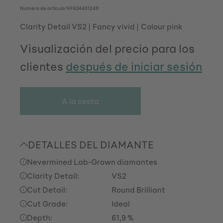
Número de artículo
NF634401249
Clarity Detail VS2
Fancy vivid
Colour pink
Visualización del precio para los
clientes
después de iniciar sesión
A la cesta
DETALLES DEL DIAMANTE
Nevermined Lab-Grown diamantes
Clarity Detail:
VS2
Cut Detail:
Round Brilliant
Cut Grade:
Ideal
Depth:
61,9 %