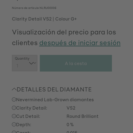
Número de artículo
NLRU00006
Clarity Detail VS2
Colour G+
Visualización del precio para los
clientes
después de iniciar sesión
Cantidad del producto: introduce la cant
Quantity
A la cesta
DETALLES DEL DIAMANTE
Nevermined Lab-Grown diamantes
Clarity Detail:
VS2
Cut Detail:
Round Brilliant
Depth:
0 %
Carat:
0,015