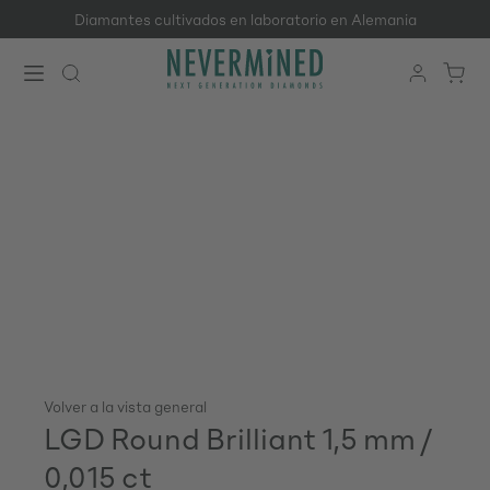
Diamantes cultivados en laboratorio en Alemania
Saltar al contenido principal
Volver a la vista general
LGD Round Brilliant 1,5 mm /
0,015 ct