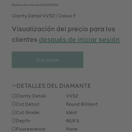
Número de artículo
ZL522222253
Clarity Detail VVS2
Colour F
Visualización del precio para los
clientes
después de iniciar sesión
A la cesta
DETALLES DEL DIAMANTE
Clarity Detail:
VVS2
Cut Detail:
Round Brilliant
Cut Grade:
Ideal
Depth:
60,9 %
Fluorescence:
None