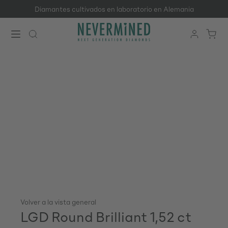
Diamantes cultivados en laboratorio en Alemania
Saltar al contenido principal
Volver a la vista general
LGD Round Brilliant 1,52 ct