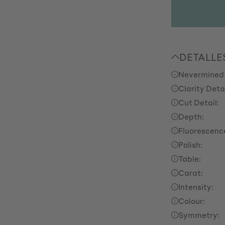
DETALLE
Nevermined
Clarity Detai
Cut Detail:
Depth:
Fluorescenc
Polish:
Table:
Carat:
Intensity:
Colour:
Symmetry: