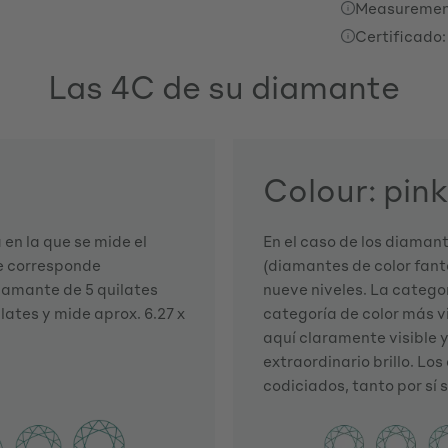
Measuremen
Certificado:
Las 4C de su diamante
Colour: pink
en la que se mide el
En el caso de los diaman
te corresponde
(diamantes de color fanta
iamante de 5 quilates
nueve niveles. La categorí
lates y mide aprox. 6.27 x
categoría de color más vi
aquí claramente visible 
extraordinario brillo. L
codiciados, tanto por sí 