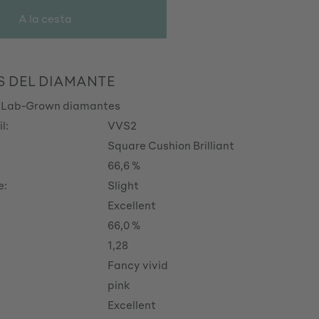
A la cesta
S DEL DIAMANTE
 Lab-Grown diamantes
l:
VVS2
Square Cushion Brilliant
66,6 %
e:
Slight
Excellent
66,0 %
1,28
Fancy vivid
pink
Excellent