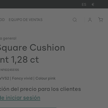
ES
€
LGD
EQUIPO DE VENTAS
ta general
quare Cushion
ant 1,28 ct
o
NF632455105
 VVS2
Fancy vivid
Colour pink
ión del precio para los clientes
e iniciar sesión