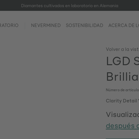
Diamantes cultivados en laboratorio en Alemania
RATORIO
NEVERMINED
SOSTENIBILIDAD
ACERCA DE 
Volver a la vis
LGD S
Brilli
Número de artícul
Clarity Detail
Visualizac
después d