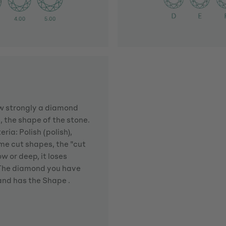
how strongly a diamond
d, the shape of the stone.
ria: Polish (polish),
me cut shapes, the "cut
w or deep, it loses
. The diamond you have
 and has the Shape .