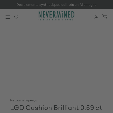
Des diamants synthetiques cultivés en Allemagne
Passer au contenu principal
Retour à l'aperçu
LGD Cushion Brilliant 0,59 ct