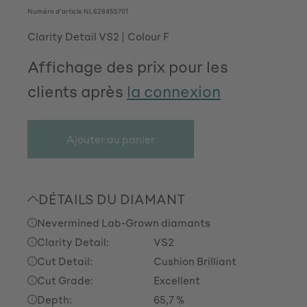
Numéro d'article
NL628455701
Clarity Detail VS2
Colour F
Affichage des prix pour les
clients après
la connexion
Ajouter au panier
DÉTAILS DU DIAMANT
Nevermined Lab-Grown diamants
Clarity Detail:
VS2
Cut Detail:
Cushion Brilliant
Cut Grade:
Excellent
Depth:
65,7 %