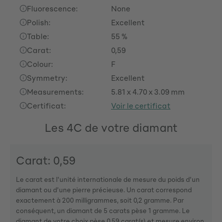
Fluorescence:
None
Polish:
Excellent
Table:
55 %
Carat:
0,59
Colour:
F
Symmetry:
Excellent
Measurements:
5.81 x 4.70 x 3.09 mm
Certificat:
Voir le certificat
Les 4C de votre diamant
Carat: 0,59
Le carat est l'unité internationale de mesure du poids d'un
diamant ou d'une pierre précieuse. Un carat correspond
exactement à 200 milligrammes, soit 0,2 gramme. Par
conséquent, un diamant de 5 carats pèse 1 gramme. Le
diamant de votre choix pèse 0,59 carat(s) et mesure environ