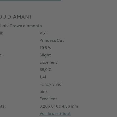
 DU DIAMANT
 Lab-Grown diamants
l:
VS1
Princess Cut
70,8 %
e:
Slight
Excellent
68,0 %
1,41
Fancy vivid
pink
Excellent
ts:
6.20 x 6.16 x 4.36 mm
Voir le certificat