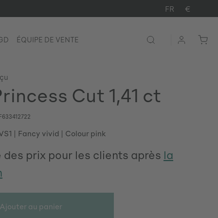
FR
€
LGD
ÉQUIPE DE VENTE
rçu
rincess Cut 1,41 ct
F633412722
 VS1
Fancy vivid
Colour pink
 des prix pour les clients après
la
n
Ajouter au panier