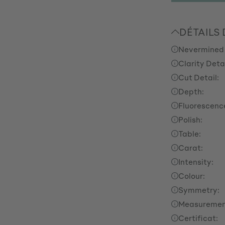
DÉTAILS
Nevermined
Clarity Detai
Cut Detail:
Depth:
Fluorescenc
Polish:
Table:
Carat:
Intensity:
Colour:
Symmetry:
Measuremen
Certificat: