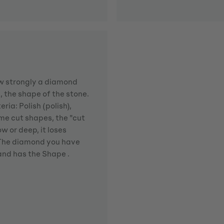
how strongly a diamond
d, the shape of the stone.
ria: Polish (polish),
me cut shapes, the "cut
w or deep, it loses
. The diamond you have
 and has the Shape .