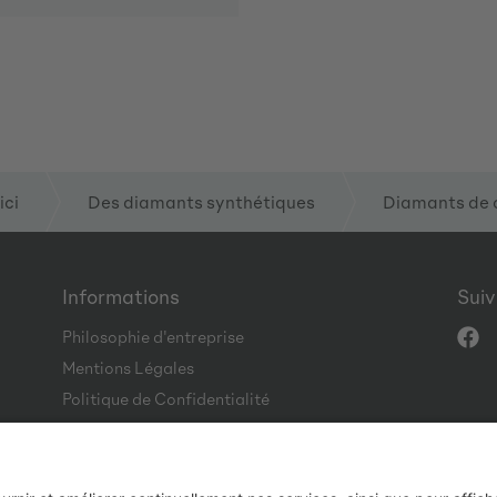
ici
Des diamants synthétiques
Diamants de 
Informations
Sui
Philosophie d'entreprise
Mentions Légales
Politique de Confidentialité
CGV
Code of Conduct