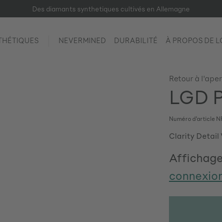
Des diamants synthetiques cultivés en Allemagne
THÉTIQUES
NEVERMINED
DURABILITÉ
À PROPOS DE 
Retour à l'ape
LGD P
Numéro d'article
N
Clarity Detail
Affichage
connexio