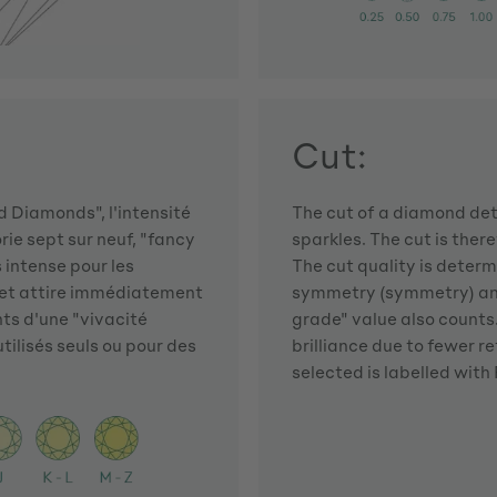
Cut:
 Diamonds", l'intensité
The cut of a diamond dete
rie sept sur neuf, "fancy
sparkles. The cut is there
s intense pour les
The cut quality is determi
e et attire immédiatement
symmetry (symmetry) and 
nts d'une "vivacité
grade" value also counts. 
tilisés seuls ou pour des
brilliance due to fewer r
selected is labelled with