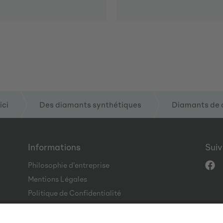
ici
Des diamants synthétiques
Diamants de 
Informations
Sui
Philosophie d'entreprise
Mentions Légales
Politique de Confidentialité
CGV
Code of Conduct