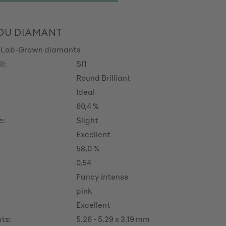
 DU DIAMANT
 Lab-Grown diamants
l:
SI1
Round Brilliant
Ideal
60,4 %
e:
Slight
Excellent
58,0 %
0,54
Fancy intense
pink
Excellent
ts:
5.26 - 5.29 x 3.19 mm