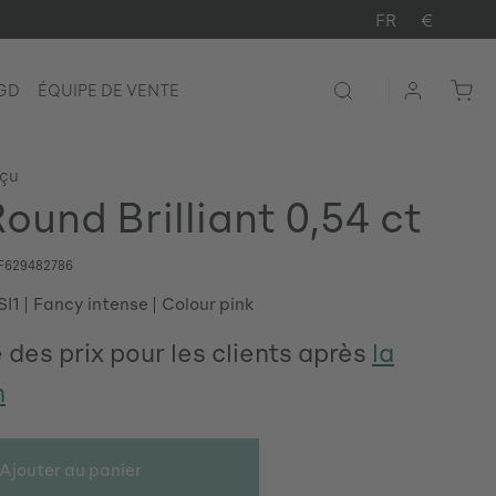
FR
€
LGD
ÉQUIPE DE VENTE
rçu
ound Brilliant 0,54 ct
F629482786
SI1
Fancy intense
Colour pink
 des prix pour les clients après
la
n
Ajouter au panier