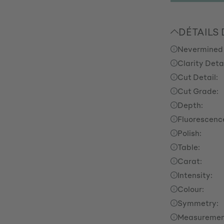
DÉTAILS
Nevermined
Clarity Detai
Cut Detail:
Cut Grade:
Depth:
Fluorescenc
Polish:
Table:
Carat:
Intensity:
Colour:
Symmetry:
Measuremen