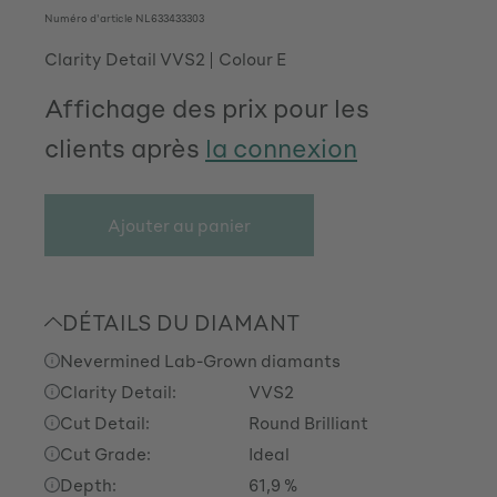
Numéro d'article
NL633433303
Clarity Detail VVS2
Colour E
Affichage des prix pour les
clients après
la connexion
Ajouter au panier
DÉTAILS DU DIAMANT
Nevermined Lab-Grown diamants
Clarity Detail:
VVS2
Cut Detail:
Round Brilliant
Cut Grade:
Ideal
Depth:
61,9 %