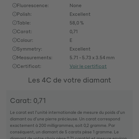
Fluorescence:
None
Polish:
Excellent
Table:
58,0 %
Carat:
0,71
Colour:
E
Symmetry:
Excellent
Measurements:
5.71 - 5.73 x 3.54 mm
Certificat:
Voir le certificat
Les 4C de votre diamant
Carat: 0,71
Le carat est l'unité internationale de mesure du poids d'un
diamant ou d'une pierre précieuse. Un carat correspond
exactement à 200 milligrammes, soit 0,2 gramme. Par
conséquent, un diamant de 5 carats pèse 1 gramme. Le
diamant de votre choix pèse 0,71 carat(s) et mesure environ