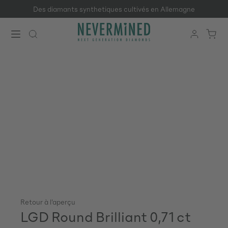
Des diamants synthetiques cultivés en Allemagne
Passer au contenu principal
Retour à l'aperçu
LGD Round Brilliant 0,71 ct