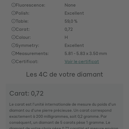
Fluorescence:
None
Polish:
Excellent
Table:
59,0 %
Carat:
0,72
Colour:
H
Symmetry:
Excellent
Measurements:
5.81 - 5.83 x 3.50 mm
Certificat:
Voir le certificat
Les 4C de votre diamant
Carat: 0,72
Le carat est l'unité internationale de mesure du poids d'un
diamant ou d'une pierre précieuse. Un carat correspond
exactement à 200 milligrammes, soit 0,2 gramme. Par
conséquent, un diamant de 5 carats pèse 1 gramme. Le
diamant de votre choix pèse 0,72 carat(s) et mesure environ