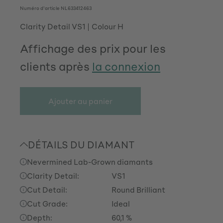
Numéro d'article
NL633412463
Clarity Detail VS1
Colour H
Affichage des prix pour les
clients après
la connexion
Ajouter au panier
DÉTAILS DU DIAMANT
Nevermined Lab-Grown diamants
Clarity Detail:
VS1
Cut Detail:
Round Brilliant
Cut Grade:
Ideal
Depth:
60,1 %