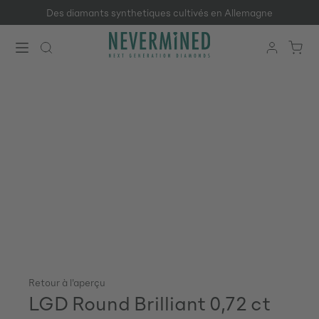
Des diamants synthetiques cultivés en Allemagne
Passer au contenu principal
Retour à l'aperçu
LGD Round Brilliant 0,72 ct