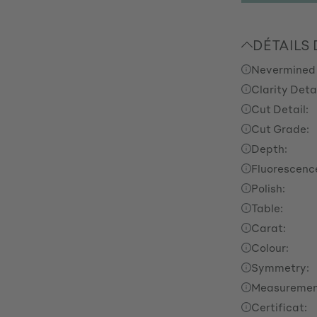
DÉTAILS
Nevermined
Clarity Detai
Cut Detail:
Cut Grade:
Depth:
Fluorescenc
Polish:
Table:
Carat:
Colour:
Symmetry:
Measuremen
Certificat: