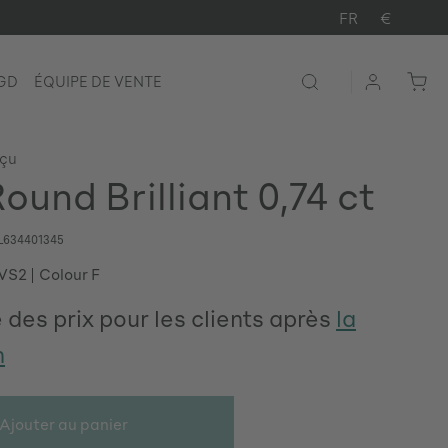
FR
€
LGD
ÉQUIPE DE VENTE
rçu
ound Brilliant 0,74 ct
L634401345
 VS2
Colour F
 des prix pour les clients après
la
n
Ajouter au panier