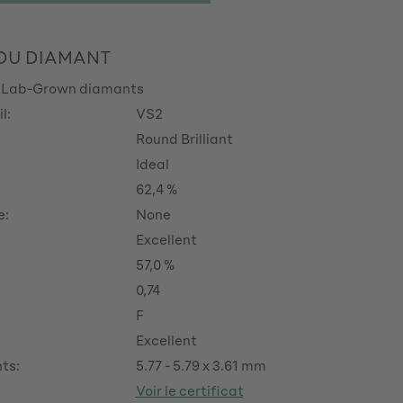
 DU DIAMANT
 Lab-Grown diamants
l:
VS2
Round Brilliant
Ideal
62,4 %
e:
None
Excellent
57,0 %
0,74
F
Excellent
ts:
5.77 - 5.79 x 3.61 mm
Voir le certificat