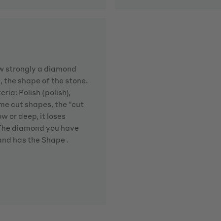
how strongly a diamond
d, the shape of the stone.
ria: Polish (polish),
me cut shapes, the "cut
w or deep, it loses
. The diamond you have
 and has the Shape .