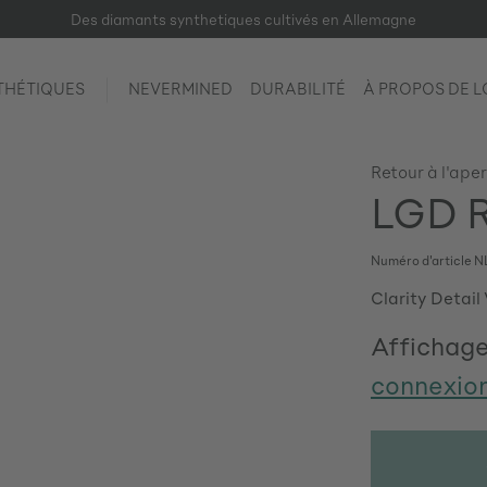
Des diamants synthetiques cultivés en Allemagne
THÉTIQUES
NEVERMINED
DURABILITÉ
À PROPOS DE 
Retour à l'ape
LGD R
Numéro d'article
N
Clarity Detail
Affichage
connexio