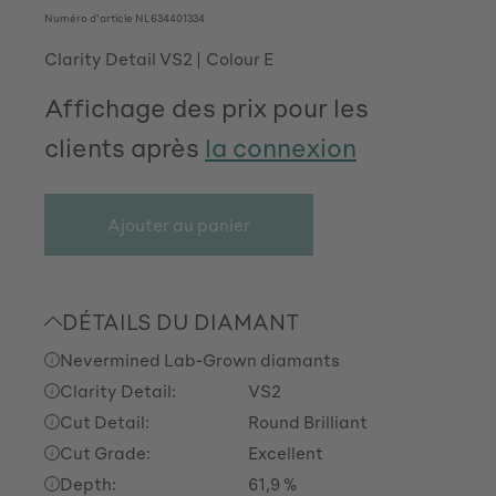
Numéro d'article
NL634401334
Clarity Detail VS2
Colour E
Affichage des prix pour les
clients après
la connexion
Ajouter au panier
DÉTAILS DU DIAMANT
Nevermined Lab-Grown diamants
Clarity Detail:
VS2
Cut Detail:
Round Brilliant
Cut Grade:
Excellent
Depth:
61,9 %