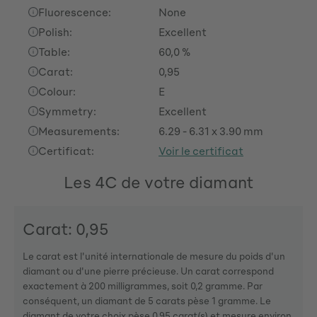
Fluorescence:
None
Polish:
Excellent
Table:
60,0 %
Carat:
0,95
Colour:
E
Symmetry:
Excellent
Measurements:
6.29 - 6.31 x 3.90 mm
Certificat:
Voir le certificat
Les 4C de votre diamant
Carat: 0,95
Le carat est l'unité internationale de mesure du poids d'un
diamant ou d'une pierre précieuse. Un carat correspond
exactement à 200 milligrammes, soit 0,2 gramme. Par
conséquent, un diamant de 5 carats pèse 1 gramme. Le
diamant de votre choix pèse 0,95 carat(s) et mesure environ