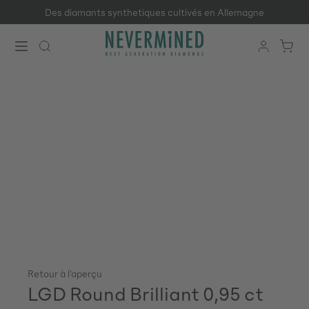
Des diamants synthetiques cultivés en Allemagne
Passer au contenu principal
Retour à l'aperçu
LGD Round Brilliant 0,95 ct