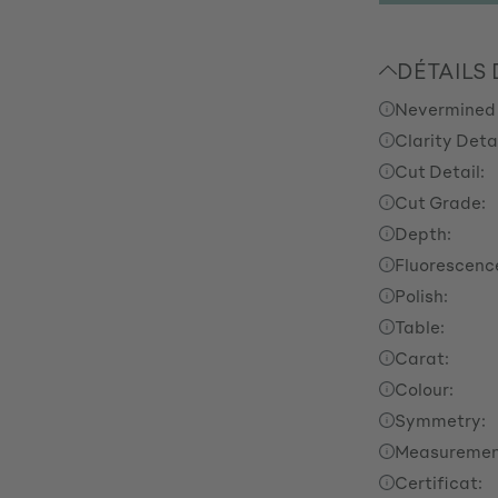
DÉTAILS
Nevermined
Clarity Detai
Cut Detail:
Cut Grade:
Depth:
Fluorescenc
Polish:
Table:
Carat:
Colour:
Symmetry:
Measuremen
Certificat: