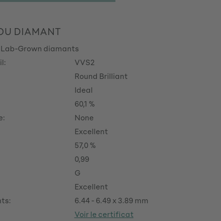
 DU DIAMANT
 Lab-Grown diamants
l:
VVS2
Round Brilliant
Ideal
60,1 %
e:
None
Excellent
57,0 %
0,99
G
Excellent
ts:
6.44 - 6.49 x 3.89 mm
Voir le certificat