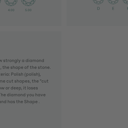
how strongly a diamond
d, the shape of the stone.
ria: Polish (polish),
me cut shapes, the "cut
w or deep, it loses
. The diamond you have
 and has the Shape .