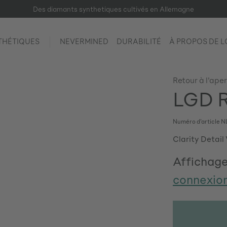
Des diamants synthetiques cultivés en Allemagne
THÉTIQUES
NEVERMINED
DURABILITÉ
À PROPOS DE 
Retour à l'ape
LGD R
Numéro d'article
N
Clarity Detail
Affichage
connexio