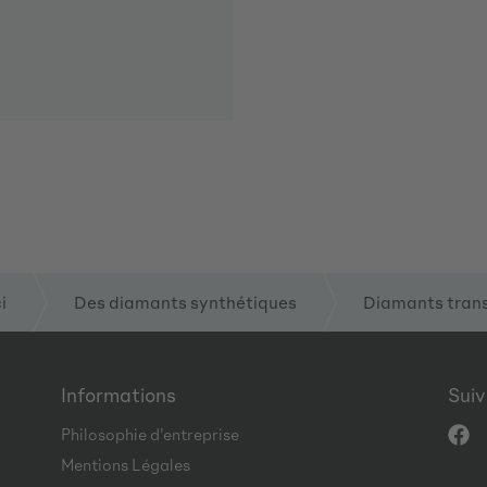
i
Des diamants synthétiques
Diamants tran
Informations
Sui
Philosophie d'entreprise
Mentions Légales