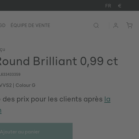
FR
€
LGD
ÉQUIPE DE VENTE
rçu
ound Brilliant 0,99 ct
L633433359
 VVS2
Colour G
 des prix pour les clients après
la
n
Ajouter au panier