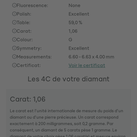
Fluorescence:
None
Polish:
Excellent
Table:
59,0 %
Carat:
1,06
Colour:
G
Symmetry:
Excellent
Measurements:
6.60 - 6.63 x 4.00 mm
Certificat:
Voir le certificat
Les 4C de votre diamant
Carat: 1,06
Le carat est l'unité internationale de mesure du poids d'un
diamant ou d'une pierre précieuse. Un carat correspond
exactement à 200 milligrammes, soit 0,2 gramme. Par
conséquent, un diamant de 5 carats pèse 1 gramme. Le
diamant de votre choix pèse 1,06 carat(s) et mesure environ