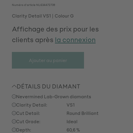
Numéro d'article
NL634472739
Clarity Detail VS1
Colour G
Affichage des prix pour les
clients après
la connexion
Ajouter au panier
DÉTAILS DU DIAMANT
Nevermined Lab-Grown diamants
Clarity Detail:
VS1
Cut Detail:
Round Brilliant
Cut Grade:
Ideal
Depth:
60,6 %