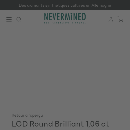
Des diamants synthetiques cultivés en Allemagne
Passer au contenu principal
Retour à l'aperçu
LGD Round Brilliant 1,06 ct